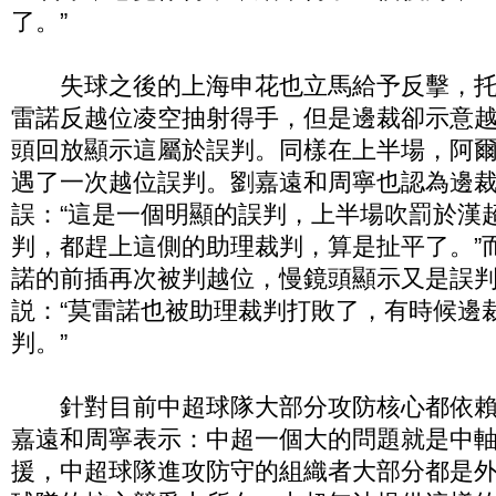
了。”
失球之後的上海申花也立馬給予反擊，托
雷諾反越位凌空抽射得手，但是邊裁卻示意
頭回放顯示這屬於誤判。同樣在上半場，阿
遇了一次越位誤判。劉嘉遠和周寧也認為邊
誤：“這是一個明顯的誤判，上半場吹罰於漢
判，都趕上這側的助理裁判，算是扯平了。”
諾的前插再次被判越位，慢鏡頭顯示又是誤
説：“莫雷諾也被助理裁判打敗了，有時候邊
判。”
針對目前中超球隊大部分攻防核心都依賴
嘉遠和周寧表示：中超一個大的問題就是中
援，中超球隊進攻防守的組織者大部分都是