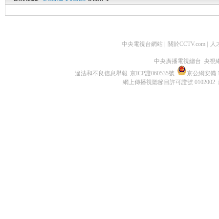
中央電視台網站
|
關於CCTV.com
|
人
中央廣播電視總台 央視
違法和不良信息舉報
京ICP證060535號
京公網安備 11
網上傳播視聽節目許可證號 0102002