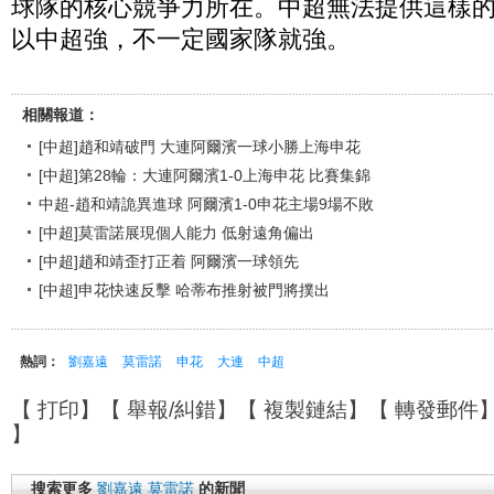
球隊的核心競爭力所在。中超無法提供這樣
以中超強，不一定國家隊就強。
相關報道：
[中超]趙和靖破門 大連阿爾濱一球小勝上海申花
[中超]第28輪：大連阿爾濱1-0上海申花 比賽集錦
中超-趙和靖詭異進球 阿爾濱1-0申花主場9場不敗
[中超]莫雷諾展現個人能力 低射遠角偏出
[中超]趙和靖歪打正着 阿爾濱一球領先
[中超]申花快速反擊 哈蒂布推射被門將撲出
熱詞：
劉嘉遠
莫雷諾
申花
大連
中超
【
打印
】【
舉報/糾錯
】【
複製鏈結
】【
轉發郵件
】
搜索更多
劉嘉遠
莫雷諾
的新聞