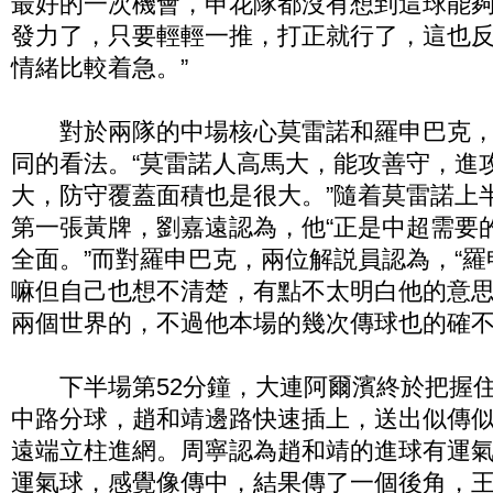
最好的一次機會，申花隊都沒有想到這球能夠
發力了，只要輕輕一推，打正就行了，這也
情緒比較着急。”
對於兩隊的中場核心莫雷諾和羅申巴克，
同的看法。“莫雷諾人高馬大，能攻善守，進
大，防守覆蓋面積也是很大。”隨着莫雷諾上
第一張黃牌，劉嘉遠認為，他“正是中超需要
全面。”而對羅申巴克，兩位解説員認為，“
嘛但自己也想不清楚，有點不太明白他的意
兩個世界的，不過他本場的幾次傳球也的確不
下半場第52分鐘，大連阿爾濱終於把握住
中路分球，趙和靖邊路快速插上，送出似傳
遠端立柱進網。周寧認為趙和靖的進球有運氣
運氣球，感覺像傳中，結果傳了一個後角，