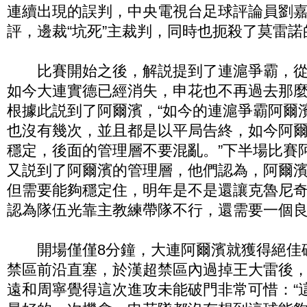
連續出現的誤判，中央電視台足球評論員劉
評，邊裁“坑死”主裁判，同時也扼殺了莫雷諾
比賽開始之後，解説提到了連滬爭霸，從
如今大連實德已經消失，申花也不再過去那
根據此説到了阿爾濱，“如今的連滬爭霸阿爾
也沒有幾次，並且都是以平局告終，如今阿
穩定，後面的管理層不要混亂。”下半場比賽
又説到了阿爾濱的管理層，他們認為，阿爾
但需要能夠穩定住，明年是不是還讓克魯尼
認為隊伍光靠主教練帶隊不行，還需要一個
開場僅僅8分鐘，大連阿爾濱就獲得絕佳
禁區前沿直塞，於漢超禁區內過掉王大雷後
遠和周寧覺得這次進攻未能破門非常可惜：“