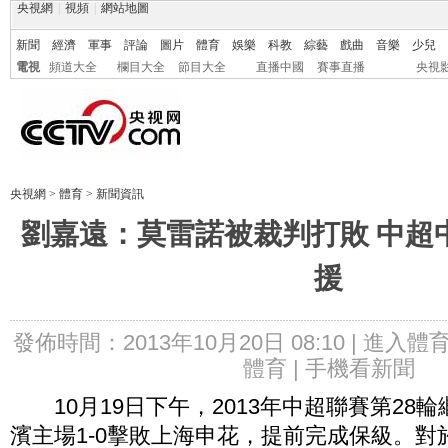
央視網
|
視頻
|
網站地圖
新聞
經濟
軍事
評論
圖片
體育
娛樂
科教
綜藝
戲曲
音樂
少兒
電視
頻道大全
欄目大全
節目大全
直播中國
賽事直播
央視
央視網
>
體育
>
新聞資訊
劉嘉遠：莫雷諾被裁判打敗 中超
援
發佈時間：2013年10月20日 08:10 |
進入體
體育 |
手機看新聞
10月19日下午，2013年中超聯賽第28
濱主場1-0擊敗上海申花，提前完成保級。對