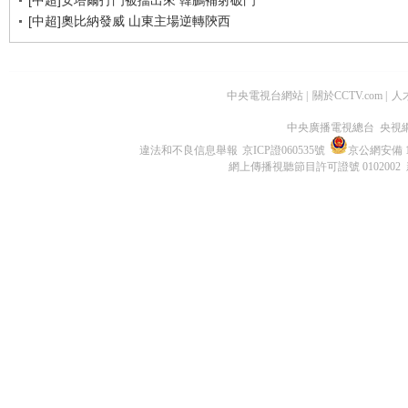
[中超]安塔爾打門被擋出來 韓鵬補射破門
[中超]奧比納發威 山東主場逆轉陝西
中央電視台網站
|
關於CCTV.com
|
人
中央廣播電視總台 央視
違法和不良信息舉報
京ICP證060535號
京公網安備 11
網上傳播視聽節目許可證號 0102002