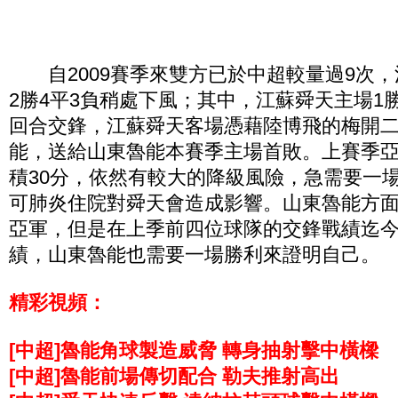
自2009賽季來雙方已於中超較量過9次，
2勝4平3負稍處下風；其中，江蘇舜天主場1
回合交鋒，江蘇舜天客場憑藉陸博飛的梅開二度
能，送給山東魯能本賽季主場首敗。上賽季
積30分，依然有較大的降級風險，急需要一
可肺炎住院對舜天會造成影響。山東魯能方
亞軍，但是在上季前四位球隊的交鋒戰績迄今
績，山東魯能也需要一場勝利來證明自己。
精彩視頻：
[中超]魯能角球製造威脅 轉身抽射擊中橫樑
[中超]魯能前場傳切配合 勒夫推射高出