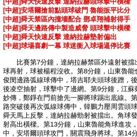
[中超]舜天快速反擊 達納拉赫頭球擊中橫樑
[中超]安塔爾搶前點頭球破門 魯能扳平比分
[中超]舜天禁區內撞墻配合 鄧卓翔補射得手
[中超]舜天邊路傳中製造威脅 頭球擊中橫樑
[中超]舜天快速反擊 達納拉赫墊射偏出
[中超]球場喜劇一幕 球迷衝入球場逼停比賽
比賽第7分鐘，達納拉赫禁區外遠射被擋
球再射，球被楊程沒收。第8分鐘，山東魯能
俊閔邊路弧線球傳中，塔吉耶夫頭球後蹭，
後凌空抽射，球擊中了邊網。第9分鐘，江蘇
妙傳，鄭錚在門前搶先一腳將球踢出底線。第
路突破後再次弧線球傳中，韓鵬力壓周雲頭
舜天馬上反擊，達納拉赫勁射被擋出。角球
射高出橫樑。第13分鐘，山東魯能角球進攻
中，安塔爾頭球攻門，關震飛身將球。第14