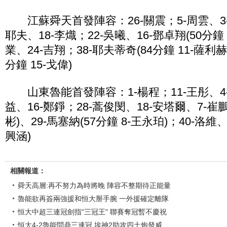
江蘇舜天首發陣容：26-關震；5-周雲、3-
耶夫、18-李熾；22-吳曦、16-鄧卓翔(50分鐘 
業、24-吉翔；38-耶夫蒂奇(84分鐘 11-薩利赫
分鐘 15-戈偉)
山東魯能首發陣容：1-楊程；11-王彤、4-
益、16-鄭錚；28-蒿俊閔、18-安塔爾、7-崔鵬(
彬)、29-馬塞納(57分鐘 8-王永珀)；40-洛維、
興涵)
相關報道：
舜天高層:再不努力為時將晚 陣容不整期待正能量
魯能欲再簽兩強援和恒大掰手腕 一外援確定離隊
恒大中超三連冠劍指"三冠王" 聯賽奪冠暫不慶祝
恒大4-2魯能問鼎三連冠 埃神2助攻四土炮發威