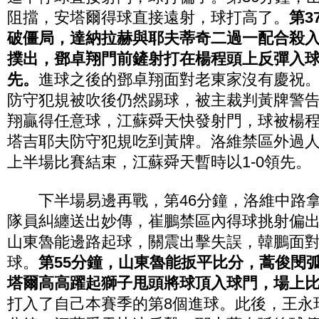
阻擋，安塔爾得球直接遠射，球打高了。
第3
破僵局，達納拉赫與耶夫蒂奇二過一配合殺
撲出，鄧卓翔門前鏟射打在楊程頭上反彈入球門
先。
進球之後的鄧卓翔面對老東家沒有慶祝。
防守犯規被吹後仍然踢球，被主裁判黃牌警告
翔贏得任意球，江蘇舜天快發射門，球被楊
塔吉耶夫防守犯規吃到黃牌。洛維禁區外過
上半場比賽結束，江蘇舜天暫時以1-0領先。
下半場易邊再戰，第46分鐘，洛維中路拿
隊員糾纏送出妙傳，崔鵬禁區內得球挑射偏出
山東魯能邊路起球，關震出擊失誤，韓鵬面
球。
第55分鐘，山東魯能扳平比分，蒿俊閔
塔爾高高躍起獅子甩頭將球頂入球門，場上比分
打入了自己本賽季的第8個進球。此後，王永