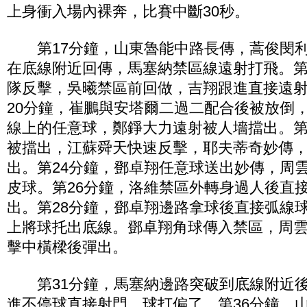
上身衝入場內裸奔，比賽中斷30秒。
第17分鐘，山東魯能中路長傳，蒿俊閔利
在底線附近回傳，馬塞納禁區線遠射打飛。第
隊反擊，吳曦禁區前回做，吉翔跟進直接遠
20分鐘，崔鵬與安塔爾二過二配合後被放倒
線上的任意球，鄭錚大力遠射被人墻擋出。第
被擋出，江蘇舜天快速反擊，耶夫蒂奇妙傳
出。第24分鐘，鄧卓翔任意球送出妙傳，周
皮球。第26分鐘，洛維禁區外轉身過人後直
出。第28分鐘，鄧卓翔邊路拿球後直接弧線
上將球托出底線。鄧卓翔角球傳入禁區，周
擊中橫樑後彈出。
第31分鐘，馬塞納邊路突破到底線附近後
進不停球直接射門，球打偏了。第36分鐘，