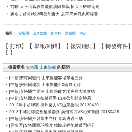
前瞻-天王山戰役魯能欲演阻擊戰 恒大不敗即衛冕
裏皮：積分榜説明魯能實力 若平局奪冠也可接受
熱詞：
安塔爾
山東魯能
鄧卓翔
蒿俊閔
中超
【
打印
】【
舉報/糾錯
】【
複製鏈結
】【
轉發郵件
【
】
搜索更多
安塔爾
山東魯能
的新聞
[中超]安塔爾破門 山東魯能客場帶走三分
[中超]安塔爾建功 山東魯能1-0南昌衡源
[中超]安塔爾世界波 山東魯能客場完勝大連實德
[中超]安塔爾凌空抽射得手 山東魯能鎖定勝局
2013年中超聯賽 廣州富力VS山東魯能 20130420
2013中國足球協會超級聯賽 廣州富力VS山東魯能 20130419
[中超]安塔爾推射擊中立柱 青島逃過一劫
[足協盃]安塔爾頭球擺渡 韓鵬冷靜施射破門得分