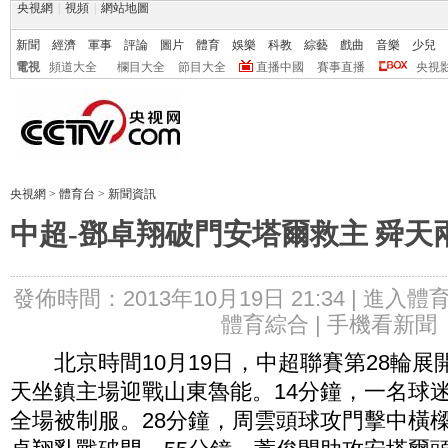
央視網
|
視頻
|
網站地圖
新聞
經濟
軍事
評論
圖片
體育
娛樂
科教
綜藝
戲曲
音樂
少兒
電視
頻道大全
欄目大全
節目大全
直播中國
賽事直播
央視
央視網
>
體育台
>
新聞資訊
中超-鄧卓翔破門安塔爾救主 舜天兩
發佈時間：2013年10月19日 21:34 |
進入體
體育綜合 |
手機看新聞
北京時間10月19日，中超聯賽第28輪展
天坐鎮主場迎戰山東魯能。14分鐘，一名球
全場被制服。28分鐘，周雲頭球攻門擊中橫樑