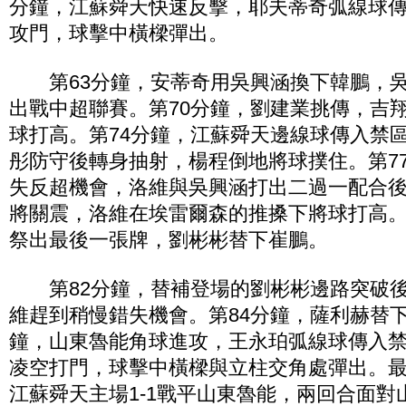
分鐘，江蘇舜天快速反擊，耶夫蒂奇弧線球
攻門，球擊中橫樑彈出。
第63分鐘，安蒂奇用吳興涵換下韓鵬，吳
出戰中超聯賽。第70分鐘，劉建業挑傳，吉
球打高。第74分鐘，江蘇舜天邊線球傳入禁
彤防守後轉身抽射，楊程倒地將球撲住。第7
失反超機會，洛維與吳興涵打出二過一配合
將關震，洛維在埃雷爾森的推搡下將球打高。
祭出最後一張牌，劉彬彬替下崔鵬。
第82分鐘，替補登場的劉彬彬邊路突破後
維趕到稍慢錯失機會。第84分鐘，薩利赫替下
鐘，山東魯能角球進攻，王永珀弧線球傳入
凌空打門，球擊中橫樑與立柱交角處彈出。
江蘇舜天主場1-1戰平山東魯能，兩回合面對