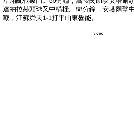
卓翔亂戰破門。55分鐘，蒿俊閔助攻安塔爾頭
達納拉赫頭球又中橫樑。88分鐘，安塔爾擊中
戰，江蘇舜天1-1打平山東魯能。
video