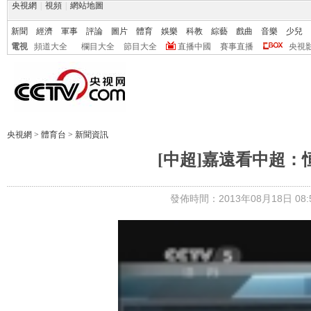
央視網
|
視頻
|
網站地圖
新聞
經濟
軍事
評論
圖片
體育
娛樂
科教
綜藝
戲曲
音樂
少兒
電視
頻道大全
欄目大全
節目大全
直播中國
賽事直播
央視
央視網
>
體育台
>
新聞資訊
[中超]嘉遠看中超：
發佈時間：2013年08月18日 08:5