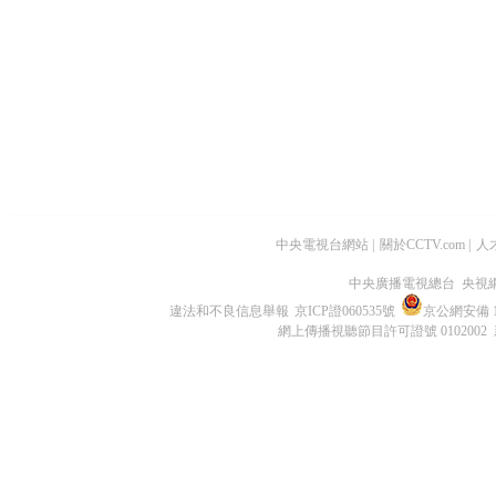
中央電視台網站
|
關於CCTV.com
|
人
中央廣播電視總台 央視
違法和不良信息舉報
京ICP證060535號
京公網安備 11
網上傳播視聽節目許可證號 0102002