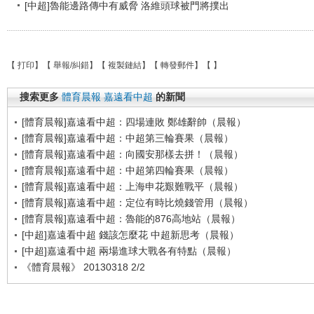
[中超]魯能邊路傳中有威脅 洛維頭球被門將撲出
【
打印
】【
舉報/糾錯
】【
複製鏈結
】【
轉發郵件
】【
】
搜索更多
體育晨報
嘉遠看中超
的新聞
[體育晨報]嘉遠看中超：四場連敗 鄭雄辭帥（晨報）
[體育晨報]嘉遠看中超：中超第三輪賽果（晨報）
[體育晨報]嘉遠看中超：向國安那樣去拼！（晨報）
[體育晨報]嘉遠看中超：中超第四輪賽果（晨報）
[體育晨報]嘉遠看中超：上海申花艱難戰平（晨報）
[體育晨報]嘉遠看中超：定位有時比燒錢管用（晨報）
[體育晨報]嘉遠看中超：魯能的876高地站（晨報）
[中超]嘉遠看中超 錢該怎麼花 中超新思考（晨報）
[中超]嘉遠看中超 兩場進球大戰各有特點（晨報）
《體育晨報》 20130318 2/2