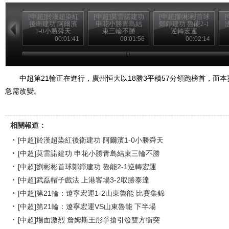
[中超]於漢超染紅
[中超]莫雷諾建功
[中超]劉彬彬首球
後衛建功 阿爾濱
申花小勝青島結
鄭錚建功 魯能2-1
1-0小勝舜天
束三輪不勝
逆轉宏運
00:01:41
00:01:56
00:02:14
中超第21輪正在進行，廣州恒大以18勝3平積57分領跑榜首，而
急需改變。
相關報道：
[中超]於漢超染紅後衛建功 阿爾濱1-0小勝舜天
[中超]莫雷諾建功 申花小勝青島結束三輪不勝
[中超]劉彬彬首球鄭錚建功 魯能2-1逆轉宏運
[中超]武磊帽子戲法 上港客場3-2取勝泰達
[中超]第21輪：遼寧宏運1-2山東魯能 比賽集錦
[中超]第21輪：遼寧宏運VS山東魯能 下半場
[中超]場面激烈 詹姆斯王彤爭搶引發雙方衝突