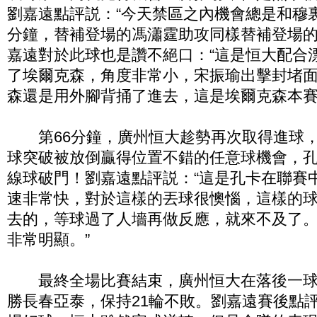
劉嘉遠點評説：“今天禁區之內機會總是和穆裏
分鐘，替補登場的馮瀟霆助攻同樣替補登場
嘉遠對於此球也是讚不絕口：“這是恒大配合
了埃爾克森，角度非常小，宋振瑜出擊封堵
森還是用外腳背捅了進去，這是埃爾克森本賽季
第66分鐘，廣州恒大趁勢再次取得進球，
球突破被放倒贏得位置不錯的任意球機會，
線球破門！劉嘉遠點評説：“這是孔卡在聯賽中
速非常快，對於這樣的丟球很懊惱，這樣的
去的，等球過了人墻再做反應，就來不及了
非常明顯。”
最終全場比賽結束，廣州恒大在落後一球的
勝長春亞泰，保持21輪不敗。劉嘉遠賽後點評