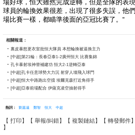
場好球，恒大雖然完成逆轉，但是全隊的表
球員的輪換效果很差，出現了很多失誤，他
場比賽一樣，都瞄準後面的亞冠比賽了。”
相關報道：
裏皮暴怒更衣室批恒大隊員 本想輪換被逼換主力
[中超]第21輪：長春亞泰1-2廣州恒大 比賽集錦
孔卡暴射埃神替補建功 恒大2-1逆轉亞泰
[中超]孔卡任意球勢大力沉 射穿人墻飛入球門
[中超]恒大中路跑出空擋 埃爾克森打近角得手
[中超]亞泰前場配合 伊薩克凌空抽射得手
熱詞：
劉嘉遠
鄭智
恒大
中超
【
打印
】【
舉報/糾錯
】【
複製鏈結
】【
轉發郵件
】