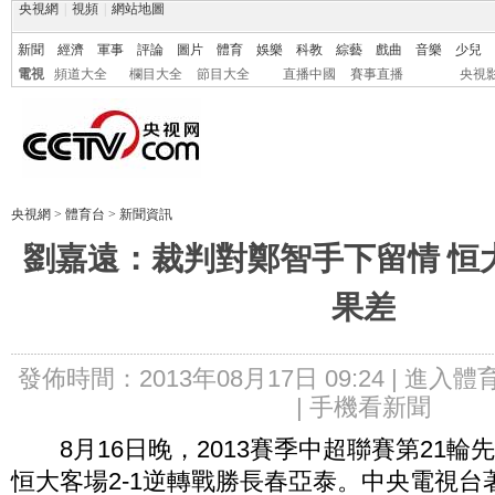
央視網
|
視頻
|
網站地圖
新聞
經濟
軍事
評論
圖片
體育
娛樂
科教
綜藝
戲曲
音樂
少兒
電視
頻道大全
欄目大全
節目大全
直播中國
賽事直播
央視
央視網
>
體育台
>
新聞資訊
劉嘉遠：裁判對鄭智手下留情 恒
果差
發佈時間：2013年08月17日 09:24 |
進入體
|
手機看新聞
8月16日晚，2013賽季中超聯賽第21輪
恒大客場2-1逆轉戰勝長春亞泰。中央電視台