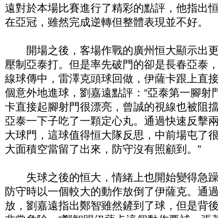
遠對於本場比賽進行了精彩的點評，他指出
在亞冠，雖然完成逆轉但整體表現並不好。
開場之後，客場作戰的廣州恒大顯示出更
壓制亞泰打。但是率先破門的卻是長春亞泰，
線球傳中，雷澤克頭球回做，伊薩卡跟上直
個意外地進球，劉嘉遠點評：“亞泰第一腳射門
卡直接起腳射門很漂亮，曾誠的視線也被阻
亞泰一下子吃了一顆定心丸。通過快速反擊
大球門，這球值得恒大隊反思，中前場屯了
大面積空當留了出來，防守沒有照顧到。”
失球之後的恒大，情緒上也開始變得急躁
防守時以一個較大的動作放倒了伊薩克。通
放，劉嘉遠指出鄭智雖然鏟到了球，但是背