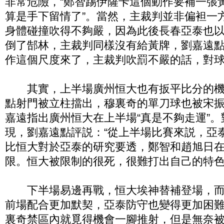
非常危險，“鄭智踢伊薩卡這個動作要補一張
算是手下留情了”。當然，主裁判並非偏袒一
身體碰撞吹得不夠嚴，因為此後長春亞泰也
倒了郜林，主裁判同樣沒有給黃牌，劉嘉遠點
作這個尺度來了，主裁判吹罰不嚴的話，對球
其實，上半場廣州恒大也有扳平比分的機
點射門被立柱擋出，穆裏奇的單刀球也被宋
嘉遠指出廣州恒大在上半場“真是不夠走運”
現，劉嘉遠點評説：“從上半場比賽來説，亞
比恒大對於亞泰的研究要透，鄭智和趙旭日
限。恒大被限制的很死，很難打出自己的特色
下半場易邊再戰，恒大埃神替補登場，而
前場配合更加默契，亞泰防守也變得更加困
裏奇禁區內就覓得機會一腳推射，但是無奈