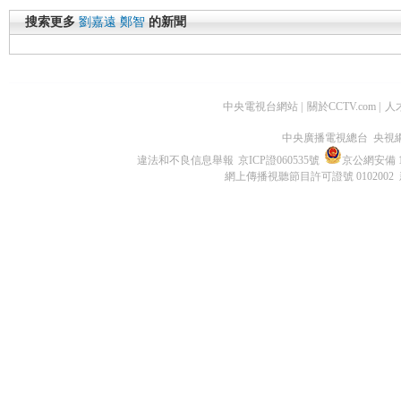
搜索更多
劉嘉遠
鄭智
的新聞
中央電視台網站
|
關於CCTV.com
|
人
中央廣播電視總台 央視
違法和不良信息舉報
京ICP證060535號
京公網安備 11
網上傳播視聽節目許可證號 0102002