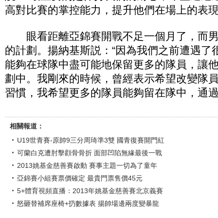
高對比賽的掌控能力，提升他們在場上的表現
眼看距離亞錦賽開戰不足一個月了，而男
的計劃。揚納基斯説：“因為我們之前遭遇了
能夠在球隊中盡可能地保留更多的隊員，讓
劃中。我剛來的時候，曾經表示希望改變隊
習慣，我希望更多的隊員能夠留在隊中，通過
相關報道：
U19世青賽-原帥9三分周琦準3雙 國青復賽開門紅
可蘭白克遭肘擊顴骨骨折 面部凹陷無緣最後一戰
2013姚基金慈善賽啟動 賽事主題一切為了童年
亞錦賽小組賽票價確定 最貴門票售價45元
5+體育視頻直播：2013年姚基金慈善賽北京義賽
怒砸替補席座椅+扔數據表 揚帥場邊兩度變暴龍