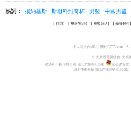
熱詞：
揚納基斯
斯坦科維奇杯
男籃
中國男籃
【
打印
】【
舉報/糾錯
】【
複製鏈結
】【
轉發郵件
中央電視台網站
|
關於CCTV.com
|
人
中央廣播電視總台 央視
違法和不良信息舉報
京ICP證060535號
京公網安備 11
網上傳播視聽節目許可證號 0102002