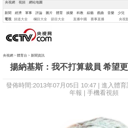
央視網
|
視頻
|
網站地圖
新聞
經濟
軍事
評論
圖片
體育
娛樂
科教
綜藝
戲曲
音樂
少兒
電視
頻道大全
欄目大全
節目大全
直播中國
賽事直播
央視
央視網
>
體育台
>
新聞資訊
揚納基斯：我不打算裁員 希望
發佈時間:2013年07月05日 10:47 |
進入體育
年報 |
手機看視頻