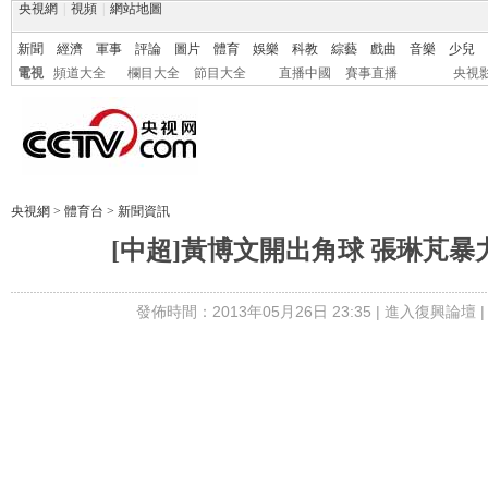
央視網
|
視頻
|
網站地圖
新聞
經濟
軍事
評論
圖片
體育
娛樂
科教
綜藝
戲曲
音樂
少兒
電視
頻道大全
欄目大全
節目大全
直播中國
賽事直播
央視
央視網
>
體育台
>
新聞資訊
[中超]黃博文開出角球 張琳芃暴
發佈時間：2013年05月26日 23:35 |
進入復興論壇