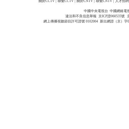
關於CCTV
|
聯繫CCTV
|
關於CNTV
|
聯繫CNTV
|
人才招聘
中國中央電視台 中國網絡電
違法和不良信息舉報
京ICP證060535號
網上傳播視聽節目許可證號 0102004
新出網證（京）字0