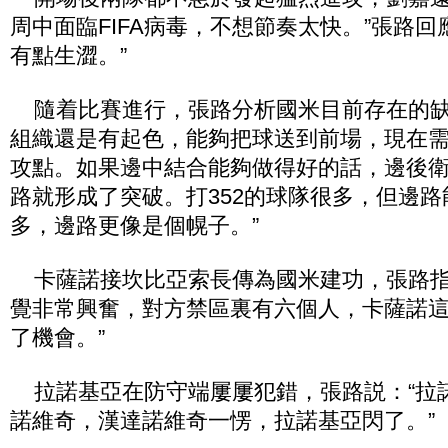
周中面臨FIFA病毒，不想節奏太快。”張路回
有點生澀。”
隨着比賽進行，張路分析國米目前存在的缺
組織還是有起色，能夠把球送到前場，現在
攻點。如果邊中結合能夠做得好的話，邊後
路就形成了突破。打352的球隊很多，但邊
多，邊路更像是個幌子。”
卡薩諾接坎比亞索長傳為國米建功，張路指
覺非常興奮，對方禁區裏有六個人，卡薩諾
了機會。”
拉諾基亞在防守端屢屢犯錯，張路説：“拉
諾維奇，漢達諾維奇一愣，拉諾基亞閃了。”