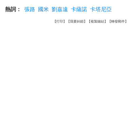
熱詞：
張路
國米
劉嘉遠
卡薩諾
卡塔尼亞
【
打印
】【
我要糾錯
】【
複製鏈結
】【
轉發郵件