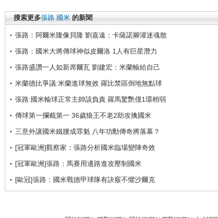
搜索更多
張路
國米
的新聞
張路：阿爾米隆像貝隆 劉嘉遠：卡薩諾腳灌迷魂散
張路：國米大將傳球神似皮爾洛 1人有巨星潛力
張路盛讚一人如新席爾瓦 劉建宏：米蘭輸給自己
米蘭德比爭議:米蘭進球無效 羅比禁區倒地無點球
張路:國米輸球正常主帥該負責 羅馬驚艷僅1環稍弱
傳球第一攔截第一 36歲狼王不老2助攻擒國米
三意外讓國米鐵腰成罪魁 八年功勳傳奇將落幕？
[冠軍歐洲]觀察家：張路分析國米臨場變陣奇效
[冠軍歐洲]張路：馬賽用邊路進攻壓制國米
[歐冠]張路：國米戰德甲球隊有訣竅不懼沙爾克