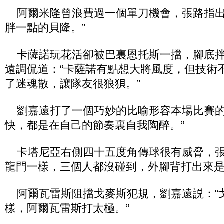
阿爾米隆曾浪費過一個單刀機會，張路指出
胖一點的貝隆。”
卡薩諾玩花活卻被巴裏恩托斯一擋，腳底拌
遠調侃道：“卡薩諾有點想大將風度，但技術
了迷魂散，讓隊友很狼狽。”
劉嘉遠打了一個巧妙的比喻形容本場比賽的
快，都是在自己的節奏裏自我陶醉。”
卡塔尼亞右側四十五度角傳球很有威脅，張
龍門一樣，三個人都沒碰到，外腳背打出來是
阿爾瓦雷斯阻擋戈麥斯犯規，劉嘉遠説：“
樣，阿爾瓦雷斯打太極。”