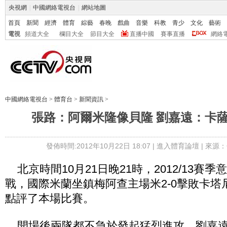
央視網
|
中國網絡電視台
|
網站地圖
首頁
新聞
經濟
體育
綜藝
春晚
戲曲
音樂
科教
青少
文化
藝術
電視
頻道大全
欄目大全
節目大全
直播中國
賽事直播
網絡
中國網絡電視台
>
體育台
>
新聞資訊
>
張路：阿爾米隆像貝隆 劉嘉遠：卡
發佈時間:2012年10月22日 18:07 |
進入體育論壇
| 來源：
北京時間10月21日晚21時，2012/13賽
戰，國際米蘭坐鎮梅阿查主場米2-0擊敗卡塔
點評了本場比賽。
開場後兩隊都不急於發起猛烈進攻，劉嘉遠