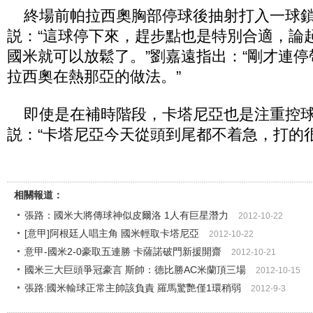
終場前帕拉西奧胸部停球後抽射打入一球鎖
説：“這球停下來，趕步點也是特別合適，論
國米就可以放鬆了。”劉嘉遠指出：“剛才連
拉西奧在熱那亞的做法。”
即使是在補時階段，卡塔尼亞也是注重控球
説：“卡塔尼亞今天從頭到尾都不着急，打的很
相關報道：
張路：國米大將傳球神似皮爾洛 1人有巨星潛力
2012-10-22
[意甲]阿根廷人唱主角 國米輕取卡塔尼亞
2012-10-22
意甲-國米2-0豪取五連勝 卡薩諾破門新援開齋
2012-10-21
國米三大巨頭爭冠豪言 斯帥：德比勝AC米蘭頂三場
2012-10-15
張路:國米輸球正常主帥該負責 羅馬驚艷僅1環稍弱
2012-9-3