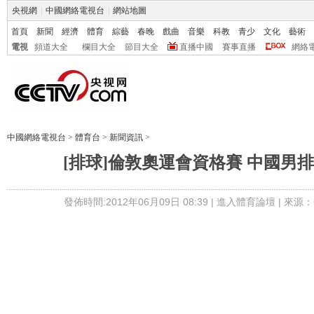
央視網
|
中國網絡電視台
|
網站地圖
首頁
新聞
經濟
體育
綜藝
春晚
戲曲
音樂
科教
青少
文化
藝術
電視
頻道大全
欄目大全
節目大全
直播中國
賽事直播
網絡
中國網絡電視台
>
體育台
>
新聞資訊
>
[排球]倫敦奧運會資格賽 中國男
發佈時間:2012年06月09日 08:39 |
進入體育論壇
| 來源：