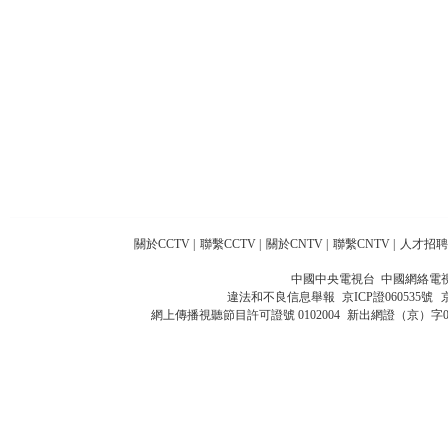
關於CCTV
|
聯繫CCTV
|
關於CNTV
|
聯繫CNTV
|
人才招聘
中國中央電視台 中國網絡電
違法和不良信息舉報
京ICP證060535號
網上傳播視聽節目許可證號 0102004
新出網證（京）字0