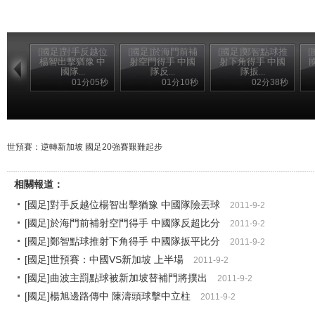
[國足]對手反越位
[國足]於海門前補
[國足]鄭智點球推
楊智出擊猶豫 中
射空門得手 中國
射下角得手 中國
國隊...
隊反...
隊扳...
01分05秒
01分10秒
02分38秒
世預賽：逆轉新加坡 國足20強賽艱難起步
相關報道：
[國足]對手反越位楊智出擊猶豫 中國隊險丟球
2011-9-2
[國足]於海門前補射空門得手 中國隊反超比分
2011-9-2
[國足]鄭智點球推射下角得手 中國隊扳平比分
2011-9-2
[國足]世預賽：中國VS新加坡 上半場
2011-9-2
[國足]曲波主罰點球被新加坡替補門將撲出
2011-9-2
[國足]楊旭邊路傳中 陳濤頭球擊中立柱
2011-9-2