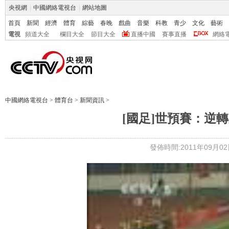
央視網
|
中國網絡電視台
|
網站地圖
首頁
新聞
經濟
體育
綜藝
春晚
戲曲
音樂
科教
青少
文化
藝術
電視
頻道大全
欄目大全
節目大全
直播中國
賽事直播
網絡
中國網絡電視台
>
體育台
>
新聞資訊
>
[國足]世預賽：逆
發佈時間:2011年09月02日 