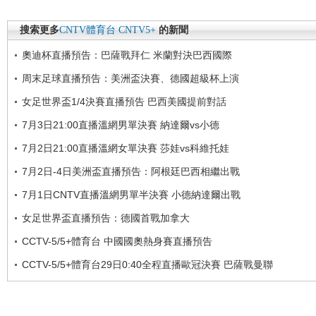
搜索更多
CNTV體育台
CNTV5+
的新聞
奧迪杯直播預告：巴薩戰拜仁 米蘭對決巴西國際
周末足球直播預告：美洲盃決賽、德國超級杯上演
女足世界盃1/4決賽直播預告 巴西美國提前對話
7月3日21:00直播溫網男單決賽 納達爾vs小德
7月2日21:00直播溫網女單決賽 莎娃vs科維托娃
7月2日-4日美洲盃直播預告：阿根廷巴西相繼出戰
7月1日CNTV直播溫網男單半決賽 小德納達爾出戰
女足世界盃直播預告：德國首戰加拿大
CCTV-5/5+體育台 中國國奧熱身賽直播預告
CCTV-5/5+體育台29日0:40全程直播歐冠決賽 巴薩戰曼聯