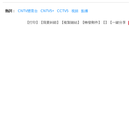
熱詞：
CNTV體育台
CNTV5+
CCTV5
視頻
點播
【
打印
】【
我要糾錯
】【
複製鏈結
】【
轉發郵件
】【
】
【一鍵分享