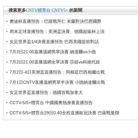
搜索更多
CNTV體育台
CNTV5+
的新聞
奧迪杯直播預告：巴薩戰拜仁 米蘭對決巴西國際
周末足球直播預告：美洲盃決賽、德國超級杯上演
女足世界盃1/4決賽直播預告 巴西美國提前對話
7月3日21:00直播溫網男單決賽 納達爾vs小德
7月2日21:00直播溫網女單決賽 莎娃vs科維托娃
7月2日-4日美洲盃直播預告：阿根廷巴西相繼出戰
7月1日CNTV直播溫網男單半決賽 小德納達爾出戰
女足世界盃直播預告：德國首戰加拿大
CCTV-5/5+體育台 中國國奧熱身賽直播預告
CCTV-5/5+體育台29日0:40全程直播歐冠決賽 巴薩戰曼聯