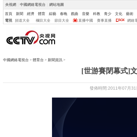
央視網
|
中國網絡電視台
|
網站地圖
首頁
新聞
經濟
體育
綜藝
春晚
戲曲
音樂
科教
青少
文化
藝術
電視
頻道大全
欄目大全
節目大全
直播中國
賽事直播
網絡
中國網絡電視台
>
體育台
>
新聞資訊
>
[世游賽閉幕式]
發佈時間:2011年07月31日 