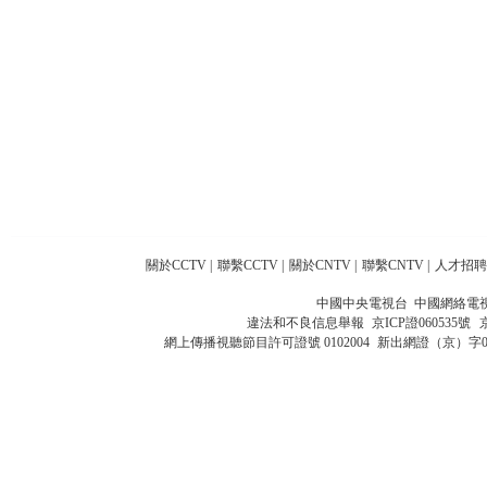
關於CCTV
|
聯繫CCTV
|
關於CNTV
|
聯繫CNTV
|
人才招聘
中國中央電視台 中國網絡電
違法和不良信息舉報
京ICP證060535號
網上傳播視聽節目許可證號 0102004
新出網證（京）字0