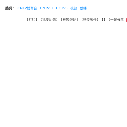
熱詞：
CNTV體育台
CNTV5+
CCTV5
視頻
點播
【
打印
】【
我要糾錯
】【
複製鏈結
】【
轉發郵件
】【
】
【一鍵分享