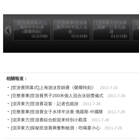
[世游賽閉幕式]上
[完整賽事]世游賽
[澎湃東方]世游賽
海游泳世錦賽
男子200米個人混
花絮：記者也能
《榮耀時刻》
合...
游
01分59秒
05分26秒
01分19秒
相關報道：
[世游賽閉幕式]上海游泳世錦賽《榮耀時刻》
2011-7-31
[完整賽事]世游賽男子200米個人混合泳頒獎儀式
2011-7-28
[澎湃東方]世游賽花絮：記者也能游
2011-7-28
[完整賽事]世游賽女子水球半決賽 俄羅斯-中國隊
2011-7-28
[澎湃東方]世游賽綜合館迎來特別小觀眾
2011-7-26
[澎湃東方]探秘世游賽興奮劑檢測：吃喝要小心
2011-7-26