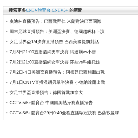
搜索更多
CNTV體育台
CNTV5+
的新聞
奧迪杯直播預告：巴薩戰拜仁 米蘭對決巴西國際
周末足球直播預告：美洲盃決賽、德國超級杯上演
女足世界盃1/4決賽直播預告 巴西美國提前對話
7月3日21:00直播溫網男單決賽 納達爾vs小德
7月2日21:00直播溫網女單決賽 莎娃vs科維托娃
7月2日-4日美洲盃直播預告：阿根廷巴西相繼出戰
7月1日CNTV直播溫網男單半決賽 小德納達爾出戰
女足世界盃直播預告：德國首戰加拿大
CCTV-5/5+體育台 中國國奧熱身賽直播預告
CCTV-5/5+體育台29日0:40全程直播歐冠決賽 巴薩戰曼聯