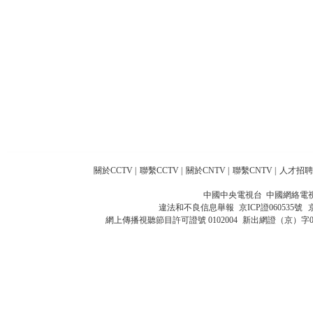
關於CCTV
|
聯繫CCTV
|
關於CNTV
|
聯繫CNTV
|
人才招聘
中國中央電視台 中國網絡電
違法和不良信息舉報
京ICP證060535號
網上傳播視聽節目許可證號 0102004
新出網證（京）字0