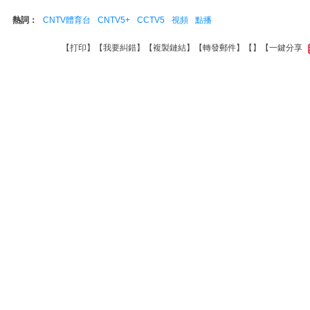
熱詞：
CNTV體育台
CNTV5+
CCTV5
視頻
點播
【
打印
】【
我要糾錯
】【
複製鏈結
】【
轉發郵件
】【
】
【一鍵分享