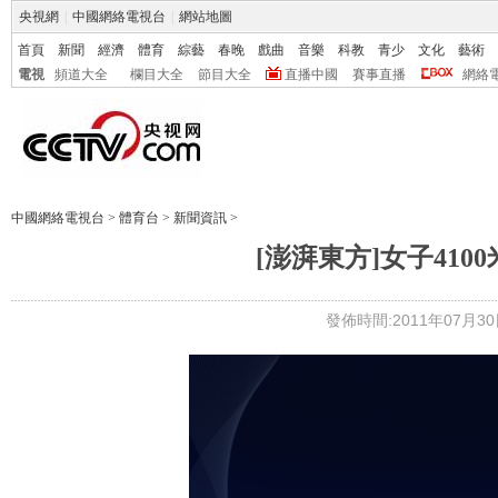
央視網
|
中國網絡電視台
|
網站地圖
首頁
新聞
經濟
體育
綜藝
春晚
戲曲
音樂
科教
青少
文化
藝術
電視
頻道大全
欄目大全
節目大全
直播中國
賽事直播
網絡
中國網絡電視台
>
體育台
>
新聞資訊
>
[澎湃東方]女子41
發佈時間:2011年07月30日 