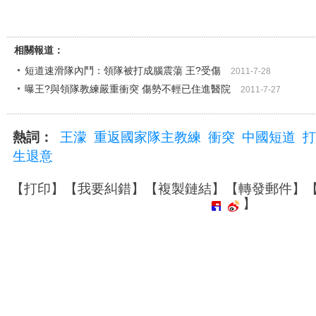
相關報道：
短道速滑隊內鬥：領隊被打成腦震蕩 王?受傷
2011-7-28
曝王?與領隊教練嚴重衝突 傷勢不輕已住進醫院
2011-7-27
熱詞：
王濛
重返國家隊主教練
衝突
中國短道
打
生退意
【
打印
】【
我要糾錯
】【
複製鏈結
】【
轉發郵件
】
】