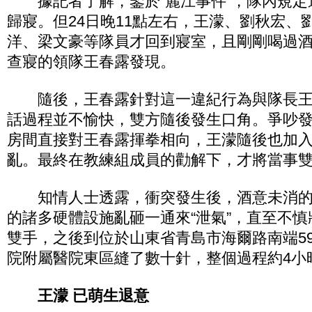
據記者了解，鋻於“麗江事件”，隊內規定運
歸寢。但24日晚11點左右，王濛、劉秋宏、
洋、梁文豪等隊員才回到寢室，且剛剛喝過
查寢的領隊王春露發現。
隨後，王春露針對這一違紀行為與隊長王
話過程並不愉快，雙方隨後發生口角。爭吵
房間直接對王春露揮拳相向，王濛隨後也加入
亂。最終在教練組成員的勸解下，才將當事
知情人士透露，衝突發生後，酒意未消的
的諸多硬體設施亂砸一通來“泄氣”，直至不
雙手，之後到位於山東省青島市海爾路南端5
院附屬醫院東區縫了數十針，整個過程約4小
王濛 已萌生退意