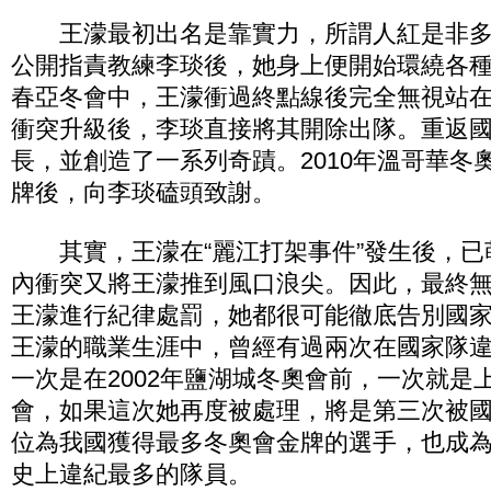
王濛最初出名是靠實力，所謂人紅是非多，
公開指責教練李琰後，她身上便開始環繞各
春亞冬會中，王濛衝過終點線後完全無視站
衝突升級後，李琰直接將其開除出隊。重返
長，並創造了一系列奇蹟。2010年溫哥華冬奧
牌後，向李琰磕頭致謝。
其實，王濛在“麗江打架事件”發生後，已
內衝突又將王濛推到風口浪尖。因此，最終
王濛進行紀律處罰，她都很可能徹底告別國
王濛的職業生涯中，曾經有過兩次在國家隊
一次是在2002年鹽湖城冬奧會前，一次就是上
會，如果這次她再度被處理，將是第三次被
位為我國獲得最多冬奧會金牌的選手，也成
史上違紀最多的隊員。