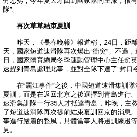
分惡劣，今年夏天才回到國家隊的王濛，很有
隊”。
再次草草結束夏訓
昨天，《長春晚報》報道稱，24日，距離“
天，國家短道速滑隊再次爆出“衝突”。不過，
日，國家體育總局冬季運動管理中心主任趙
速趕到青島處理此事，並對全隊下達了“封口令
在“麗江事件”之後，中國短道速滑集訓隊
夏訓，而是在返回北京之後選擇到青島進行。
速滑集訓隊一行35人才抵達青島，昨晚，主
了短道速滑隊再次提前結束夏訓回京的消息
事進行嚴肅的整風，具體當事人將邊訓練邊
見。