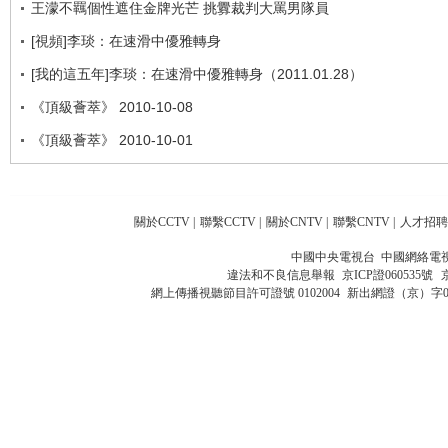
王濛不羈個性遮住金牌光芒 挑釁裁判大罵男隊員
[視頻]李琰：在速滑中優雅轉身
[我的這五年]李琰：在速滑中優雅轉身（2011.01.28）
《頂級薈萃》 2010-10-08
《頂級薈萃》 2010-10-01
關於CCTV
|
聯繫CCTV
|
關於CNTV
|
聯繫CNTV
|
人才招聘
中國中央電視台 中國網絡電
違法和不良信息舉報
京ICP證060535號
網上傳播視聽節目許可證號 0102004
新出網證（京）字0