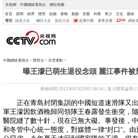
央視網
|
中國網絡電視台
|
網站地圖
首頁
新聞
經濟
體育
綜藝
春晚
戲曲
音樂
科教
青少
文化
藝術
電視
頻道大全
欄目大全
節目大全
直播中國
賽事直播
網絡
中國網絡電視台
>
體育台
>
冰雪運動
>
曝王濛已萌生退役念頭 麗江事件被
發佈時間:2011年07月29日 08:34 |
進入體育論壇
|
正在青島封閉集訓的中國短道速滑隊又出了
軍王濛因飲酒晚歸同領隊王春露發生衝突，
醫院縫了數十針，現在已無大礙。事發後，
和冬管中心統一態度，對媒體一律“封口”。