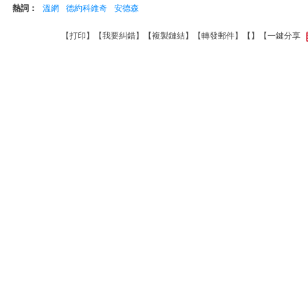
熱詞：
溫網
德約科維奇
安德森
【
打印
】【
我要糾錯
】【
複製鏈結
】【
轉發郵件
】【
】
【一鍵分享