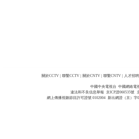
關於CCTV
|
聯繫CCTV
|
關於CNTV
|
聯繫CNTV
|
人才招聘
中國中央電視台 中國網絡電
違法和不良信息舉報
京ICP證060535號
網上傳播視聽節目許可證號 0102004
新出網證（京）字0