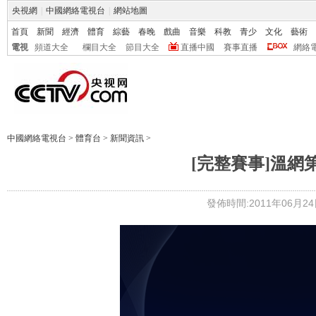
央視網
|
中國網絡電視台
|
網站地圖
首頁
新聞
經濟
體育
綜藝
春晚
戲曲
音樂
科教
青少
文化
藝術
電視
頻道大全
欄目大全
節目大全
直播中國
賽事直播
網絡
中國網絡電視台
>
體育台
>
新聞資訊
>
[完整賽事]溫網
發佈時間:2011年06月24日 