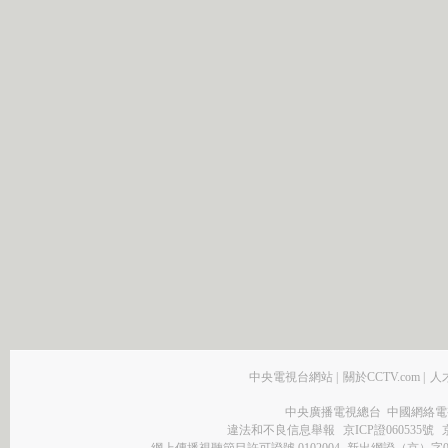
中央電視台網站
|
關於CCTV.com
|
人
中央廣播電視總台 中國網絡電
違法和不良信息舉報
京ICP證060535號