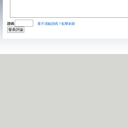
證碼
:
看不清驗證碼？點擊刷新