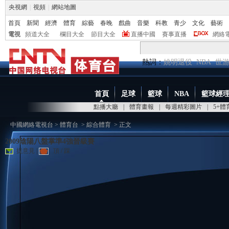
央視網
|
視頻
|
網站地圖
首頁
新聞
經濟
體育
綜藝
春晚
戲曲
音樂
科教
青少
文化
藝術
電視
頻道大全
欄目大全
節目大全
直播中國
賽事直播
網絡
熱詞：
姚明退役
NBA
世
首頁
足球
籃球
NBA
籃球經
點播大廳
|
體育畫報
|
每週精彩圖片
|
5+
中國網絡電視台
>
體育台
>
綜合體育
> 正文
2009陰陽八盤掌準4強晉級賽
提意見
|
頂
/
踩