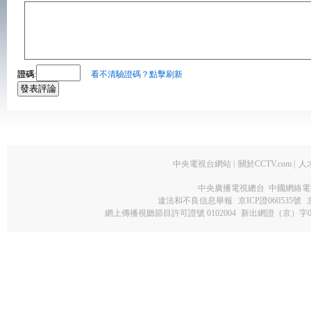
證碼
:
看不清驗證碼？點擊刷新
中央電視台網站
|
關於CCTV.com
|
人
中央廣播電視總台 中國網絡電
違法和不良信息舉報
京ICP證060535號
網上傳播視聽節目許可證號 0102004
新出網證（京）字0