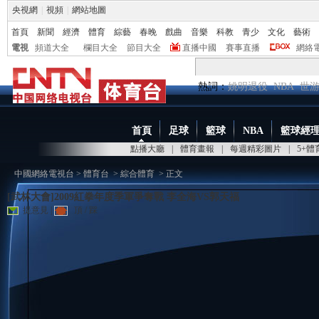
央視網
|
視頻
|
網站地圖
首頁
新聞
經濟
體育
綜藝
春晚
戲曲
音樂
科教
青少
文化
藝術
電視
頻道大全
欄目大全
節目大全
直播中國
賽事直播
網絡
熱詞：
姚明退役
NBA
世
首頁
足球
籃球
NBA
籃球經
點播大廳
|
體育畫報
|
每週精彩圖片
|
5+
中國網絡電視台
>
體育台
>
綜合體育
> 正文
[武林大會]2009紅拳年度季軍爭奪戰 李全海VS郭天福
提意見
|
頂
/
踩