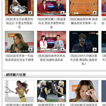
[視頻]美女莎娃屬意時
[視頻]費雷爾3-2斯捷潘
[視頻]戴維斯杯賽 納達
[
裝設計 不愛走秀愛創
內克 西班牙隊暫時領
爾為西班牙隊奪一分
娃
意
銜
[視頻]前世界第一毛瑞
[視頻]揚科維奇與男友
[視頻]2009ATP總決賽
[
斯莫揮淚告別女子網壇
度假 拍攝性感寫真
半決賽 費德勒-達維登
半
科2
網球圖片欣賞
[組圖]伊萬公佈澳網新
[組圖]體育界十大美女
[高清組圖]毛瑞斯莫宣
[