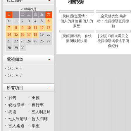
按日期分
相關視頻
2008年9月
日
一
二
三
四
五
六
[視頻]聚焦愛情：一
[全景殘奧會]埃斯
31
1
2
3
4
5
6
個人的揮拍 兩個人的
特：比費德勒更費德
夢想
勒
7
8
9
10
11
12
13
14
15
16
17
18
19
20
[視頻]董福利：你快
[視頻]13個大滿貫之
樂所以我快樂
後費德勒渴求追平偶
21
22
23
24
25
26
27
像紀錄
28
29
30
電視頻道
CCTV-5
CCTV-7
所有項目
射箭
田徑
硬地滾球
自行車
馬術
五人制足球
七人制足球
盲人門球
盲人柔道
舉重