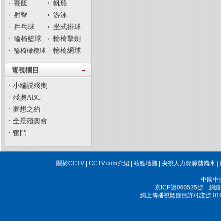
賽艇
帆船
射擊
游泳
乒乓球
坐式排球
輪椅籃球
輪椅擊劍
輪椅橄欖球
輪椅網球
電視欄目
小編説殘奧
殘奧ABC
夢想之約
全景殘奧會
奮鬥
關於CCTV
|
CCTV.com介紹
|
站點地圖
|
央視人力資源儲備庫
|
中國中
京ICP證060535號
網絡文
網上傳播視聽節目許可證號 010