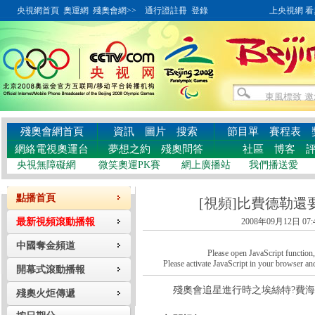
央視網首頁
奧運網
殘奧會網>>
通行證註冊
登錄
上央視網 看奧
殘奧會網首頁
資訊
圖片
搜索
節目單
賽程表
網絡電視奧運台
夢想之約
殘奧問答
社區
博客
央視無障礙網
微笑奧運PK賽
網上廣播站
我們播送愛
點播首頁
[視頻]比費德勒
最新視頻滾動播報
2008年09月12日 07:
中國奪金頻道
Please open JavaScript function, a
Please activate JavaScript in your browser and
開幕式滾動播報
殘奧會追星進行時之埃絲特?費海
殘奧火炬傳遞