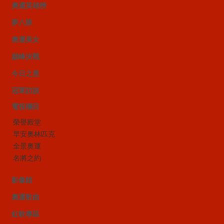
奧運英雄榜
夢八隊
奧運美女
巔峰決戰
今日之星
冠軍訪談
電視欄目
榮譽殿堂
早安奧林匹克
全景奧運
名將之約
影像館
奧運歌曲
虹軟專區