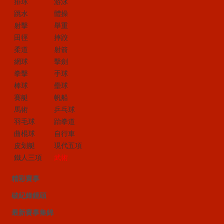
排球
游泳
跳水
體操
射擊
舉重
田徑
摔跤
柔道
射箭
網球
擊劍
拳擊
手球
棒球
壘球
賽艇
帆船
馬術
乒乓球
羽毛球
跆拳道
曲棍球
自行車
皮划艇
現代五項
鐵人三項
武術
精彩賽事
破紀錄鏡頭
最新賽事集錦