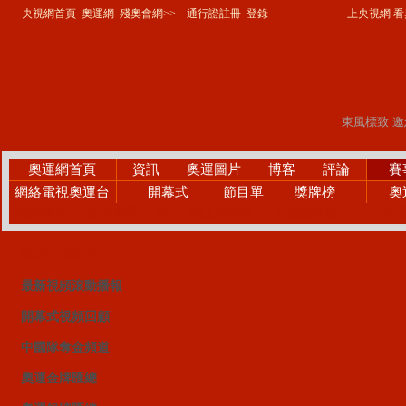
央視網首頁
奧運網
殘奧會網>>
通行證註冊
登錄
上央視網 看奧
奧運網首頁
資訊
奧運圖片
博客
評論
賽
網絡電視奧運台
開幕式
節目單
獎牌榜
奧
精彩賽事
微笑奧運PK賽
網上廣播站
手機觀察員
24小時
視頻點播首頁
最新視頻滾動播報
開幕式視頻回顧
中國隊奪金頻道
奧運金牌匯總