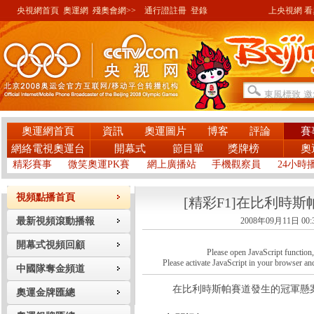
央視網首頁
奧運網
殘奧會網>>
通行證註冊
登錄
上央視網 看奧
奧運網首頁
資訊
奧運圖片
博客
評論
賽
網絡電視奧運台
開幕式
節目單
獎牌榜
奧
精彩賽事
微笑奧運PK賽
網上廣播站
手機觀察員
24小時
視頻點播首頁
[精彩F1]在比利時
最新視頻滾動播報
2008年09月11日 00:
開幕式視頻回顧
Please open JavaScript function, a
Please activate JavaScript in your browser and
中國隊奪金頻道
在比利時斯帕賽道發生的冠軍懸
奧運金牌匯總