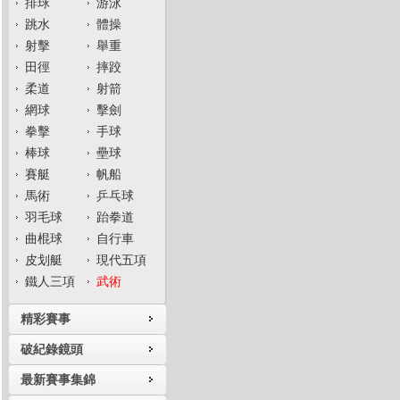
排球
游泳
跳水
體操
射擊
舉重
田徑
摔跤
柔道
射箭
網球
擊劍
拳擊
手球
棒球
壘球
賽艇
帆船
馬術
乒乓球
羽毛球
跆拳道
曲棍球
自行車
皮划艇
現代五項
鐵人三項
武術
精彩賽事
破紀錄鏡頭
最新賽事集錦