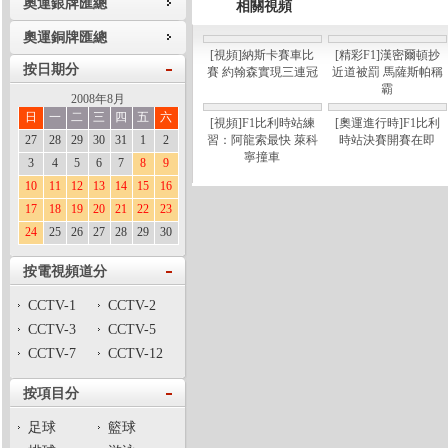
奧運銀牌匯總
相關視頻
奧運銅牌匯總
[視頻]納斯卡賽車比
[精彩F1]漢密爾頓抄
按日期分
賽 約翰森實現三連冠
近道被罰 馬薩斯帕稱
霸
2008年8月
日
一
二
三
四
五
六
[視頻]F1比利時站練
[奧運進行時]F1比利
27
28
29
30
31
1
2
習：阿龍索最快 萊科
時站決賽開賽在即
寧撞車
3
4
5
6
7
8
9
10
11
12
13
14
15
16
17
18
19
20
21
22
23
24
25
26
27
28
29
30
按電視頻道分
CCTV-1
CCTV-2
CCTV-3
CCTV-5
CCTV-7
CCTV-12
按項目分
足球
籃球