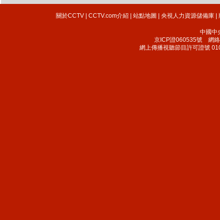
關於CCTV
|
CCTV.com介紹
|
站點地圖
|
央視人力資源儲備庫
|
中國中
京ICP證060535號
網絡文
網上傳播視聽節目許可證號 010