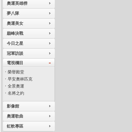
奧運英雄榜
夢八隊
奧運美女
巔峰決戰
今日之星
冠軍訪談
電視欄目
榮譽殿堂
早安奧林匹克
全景奧運
名將之約
影像館
奧運歌曲
虹軟專區