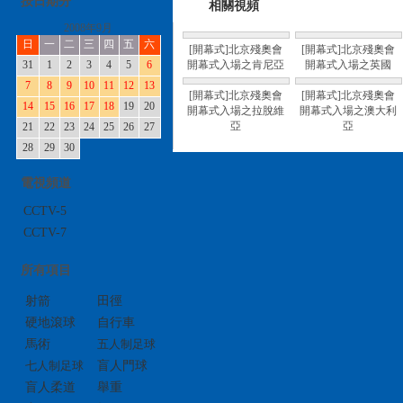
按日期分
相關視頻
2008年9月
日
一
二
三
四
五
六
[開幕式]北京殘奧會
[開幕式]北京殘奧會
31
1
2
3
4
5
6
開幕式入場之肯尼亞
開幕式入場之英國
7
8
9
10
11
12
13
[開幕式]北京殘奧會
[開幕式]北京殘奧會
14
15
16
17
18
19
20
開幕式入場之拉脫維
開幕式入場之澳大利
亞
亞
21
22
23
24
25
26
27
28
29
30
電視頻道
CCTV-5
CCTV-7
所有項目
射箭
田徑
硬地滾球
自行車
馬術
五人制足球
七人制足球
盲人門球
盲人柔道
舉重