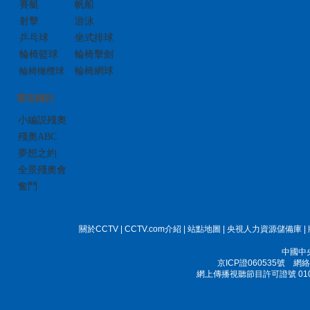
賽艇
帆船
射擊
游泳
乒乓球
坐式排球
輪椅籃球
輪椅擊劍
輪椅橄欖球
輪椅網球
電視欄目
小編説殘奧
殘奧ABC
夢想之約
全景殘奧會
奮鬥
關於CCTV
|
CCTV.com介紹
|
站點地圖
|
央視人力資源儲備庫
|
中國中
京ICP證060535號
網絡文
網上傳播視聽節目許可證號 010