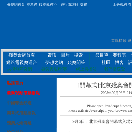
央視網首頁
奧運網
殘奧會網>>
通行證註冊
登錄
上央視網 看奧
殘奧會網首頁
資訊
圖片
搜索
節目單
賽程表
網絡電視奧運台
夢想之約
殘奧問答
社區
博客
央視無障礙網
微笑奧運PK賽
網上廣播站
我們播送愛
點播首頁
[開幕式]北京殘奧
最新視頻滾動播報
2008年09月06日 21:
中國奪金頻道
Please open JavaScript function, a
Please activate JavaScript in your browser and
開幕式滾動播報
9月6日，北京殘奧會開幕式入場
殘奧火炬傳遞