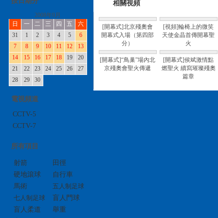
按日期分
相關視頻
2008年9月
日
一
二
三
四
五
六
[開幕式]北京殘奧會
[視頻]輪椅上的微笑
31
1
2
3
4
5
6
開幕式入場（第四部
天使金晶首傳開幕聖
分）
火
7
8
9
10
11
12
13
14
15
16
17
18
19
20
[開幕式]“鳥巢”場內北
[開幕式]侯斌激情點
京殘奧會聖火傳遞
燃聖火 續寫璀璨殘奧
21
22
23
24
25
26
27
篇章
28
29
30
電視頻道
CCTV-5
CCTV-7
所有項目
射箭
田徑
硬地滾球
自行車
馬術
五人制足球
七人制足球
盲人門球
盲人柔道
舉重