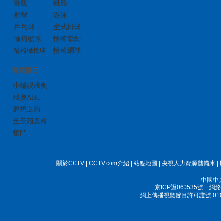
賽艇
帆船
射擊
游泳
乒乓球
坐式排球
輪椅籃球
輪椅擊劍
輪椅橄欖球
輪椅網球
電視欄目
小編説殘奧
殘奧ABC
夢想之約
全景殘奧會
奮鬥
關於CCTV
|
CCTV.com介紹
|
站點地圖
|
央視人力資源儲備庫
|
中國中
京ICP證060535號
網絡文
網上傳播視聽節目許可證號 010