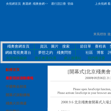
央視網首頁
奧運網
殘奧會網>>
通行證註冊
登錄
上央視網 看奧
殘奧會網首頁
資訊
圖片
搜索
節目單
賽程表
網絡電視奧運台
夢想之約
殘奧問答
社區
博客
央視無障礙網
微笑奧運PK賽
網上廣播站
我們播送愛
點播首頁
[開幕式]北京殘奧
最新視頻滾動播報
2008年09月06日 21:
中國奪金頻道
Please open JavaScript function, a
Please activate JavaScript in your browser and
開幕式滾動播報
2008.9.6 北京殘奧會開幕式入場
殘奧火炬傳遞