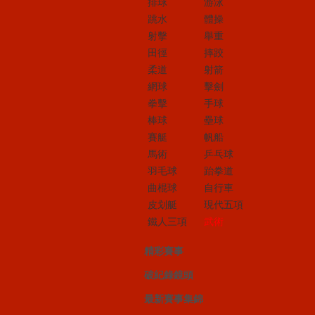
排球
游泳
跳水
體操
射擊
舉重
田徑
摔跤
柔道
射箭
網球
擊劍
拳擊
手球
棒球
壘球
賽艇
帆船
馬術
乒乓球
羽毛球
跆拳道
曲棍球
自行車
皮划艇
現代五項
鐵人三項
武術
精彩賽事
破紀錄鏡頭
最新賽事集錦