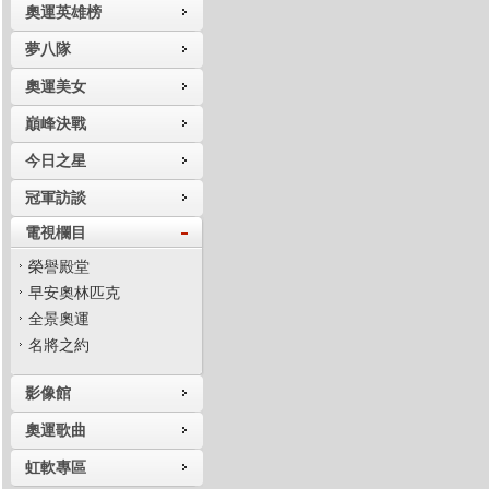
奧運英雄榜
夢八隊
奧運美女
巔峰決戰
今日之星
冠軍訪談
電視欄目
榮譽殿堂
早安奧林匹克
全景奧運
名將之約
影像館
奧運歌曲
虹軟專區