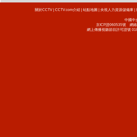
關於CCTV
|
CCTV.com介紹
|
站點地圖
|
央視人力資源儲備庫
|
中國中
京ICP證060535號
網絡文
網上傳播視聽節目許可證號 010