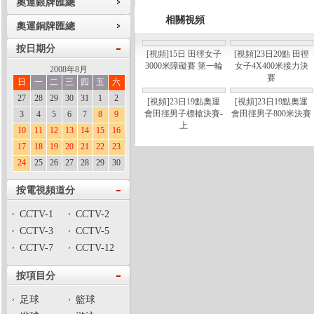
奧運銀牌匯總
相關視頻
奧運銅牌匯總
按日期分
[視頻]15日 田徑女子
[視頻]23日20點 田徑
3000米障礙賽 第一輪
女子4X400米接力決
2008年8月
賽
日
一
二
三
四
五
六
27
28
29
30
31
1
2
[視頻]23日19點奧運
[視頻]23日19點奧運
會田徑男子標槍決賽-
會田徑男子800米決賽
3
4
5
6
7
8
9
上
10
11
12
13
14
15
16
17
18
19
20
21
22
23
24
25
26
27
28
29
30
按電視頻道分
CCTV-1
CCTV-2
CCTV-3
CCTV-5
CCTV-7
CCTV-12
按項目分
足球
籃球