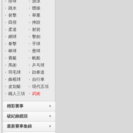
排球
游泳
跳水
體操
射擊
舉重
田徑
摔跤
柔道
射箭
網球
擊劍
拳擊
手球
棒球
壘球
賽艇
帆船
馬術
乒乓球
羽毛球
跆拳道
曲棍球
自行車
皮划艇
現代五項
鐵人三項
武術
精彩賽事
破紀錄鏡頭
最新賽事集錦