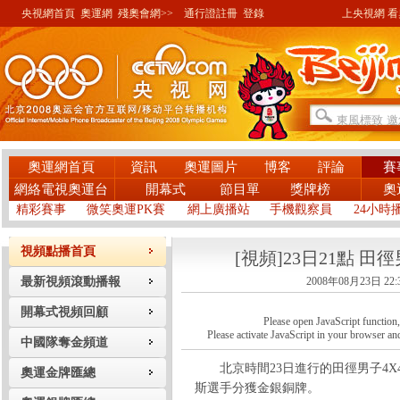
央視網首頁
奧運網
殘奧會網>>
通行證註冊
登錄
上央視網 看奧
奧運網首頁
資訊
奧運圖片
博客
評論
賽
網絡電視奧運台
開幕式
節目單
獎牌榜
奧
精彩賽事
微笑奧運PK賽
網上廣播站
手機觀察員
24小時
視頻點播首頁
[視頻]23日21點 田
最新視頻滾動播報
2008年08月23日 22:
開幕式視頻回顧
Please open JavaScript function, a
Please activate JavaScript in your browser and
中國隊奪金頻道
北京時間23日進行的田徑男子4X4
奧運金牌匯總
斯選手分獲金銀銅牌。