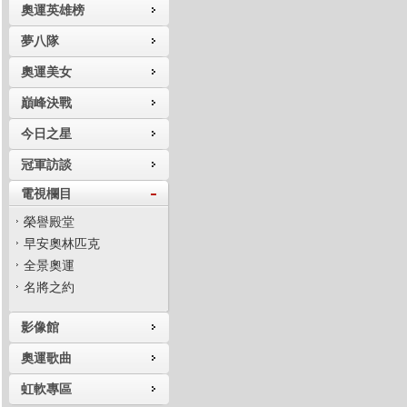
奧運英雄榜
夢八隊
奧運美女
巔峰決戰
今日之星
冠軍訪談
電視欄目
榮譽殿堂
早安奧林匹克
全景奧運
名將之約
影像館
奧運歌曲
虹軟專區