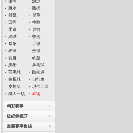
排球
游泳
跳水
體操
射擊
舉重
田徑
摔跤
柔道
射箭
網球
擊劍
拳擊
手球
棒球
壘球
賽艇
帆船
馬術
乒乓球
羽毛球
跆拳道
曲棍球
自行車
皮划艇
現代五項
鐵人三項
武術
精彩賽事
破紀錄鏡頭
最新賽事集錦