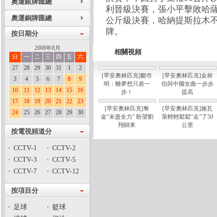
奧運銀牌匯總
利晉級決賽，張小平擊敗哈薩
奧運銅牌匯總
公斤級決賽，哈納提斯拉木
牌。
按日期分
2008年8月
相關視頻
日
一
二
三
四
五
六
27
28
29
30
31
1
2
[早安奧林匹克]鄒市
[早安奧林匹克]金昶
3
4
5
6
7
8
9
明：離夢想只差一
伯與中國女曲一步步
10
11
12
13
14
15
16
步！
提高
17
18
19
20
21
22
23
[早安奧林匹克]奪
[早安奧林匹克]施瓦
24
25
26
27
28
29
30
金“未盡全力” 盼望劉
策輕輕鬆鬆“走”了50
翔歸來
公里
按電視頻道分
CCTV-1
CCTV-2
CCTV-3
CCTV-5
CCTV-7
CCTV-12
按項目分
足球
籃球