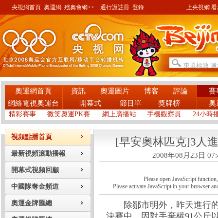
央視網首頁
奧運網
殘奧會網>>
通行證註冊
登錄
上央視網 看奧
奧運網首頁
資訊
奧運圖片
博客
評論
賽
網絡電視奧運台
開幕式
節目單
獎牌榜
奧
精彩賽事
微笑奧運PK賽
網上廣播站
手機觀察員
24小時
視頻點播首頁
[早安奧林匹克]3人
最新視頻滾動播報
2008年08月23日 07:
開幕式視頻回顧
Please open JavaScript function, a
中國隊奪金頻道
Please activate JavaScript in your browser and
奧運金牌匯總
除鄒市明外，昨天進行的
決賽中，因對手棄權91公斤