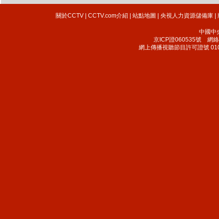
關於CCTV
|
CCTV.com介紹
|
站點地圖
|
央視人力資源儲備庫
|
中國中
京ICP證060535號
網絡文
網上傳播視聽節目許可證號 010