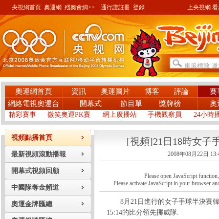
央視網首頁
奧運網
殘奧會網>>
通行證註冊
登錄
上央視網 看奧
奧運網首頁
資訊
奧運圖片
博客
評論
賽
網絡電視奧運台
開幕式
節目單
獎牌榜
奧
精彩賽事
微笑奧運PK賽
網上廣播站
手機觀察員
24小時
視頻點播首頁
[視頻]21日18時女
最新視頻滾動播報
2008年08月22日 13:
開幕式視頻回顧
Please open JavaScript function, a
Please activate JavaScript in your browser and
中國隊奪金頻道
8月21日進行的女子手球半決賽韓國
奧運金牌匯總
15:14的比分領先挪威隊.