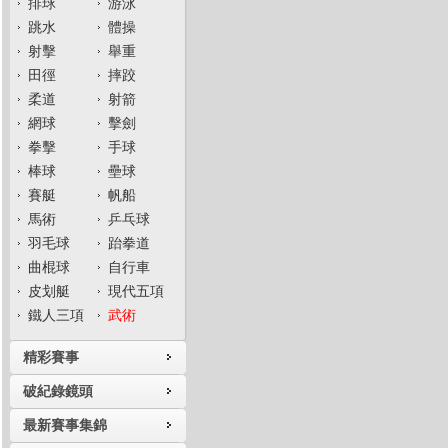
排球
游泳
跳水
體操
射擊
舉重
田徑
摔跤
柔道
射箭
網球
擊劍
拳擊
手球
棒球
壘球
賽艇
帆船
馬術
乒乓球
羽毛球
跆拳道
曲棍球
自行車
皮划艇
現代五項
鐵人三項
武術
精彩賽事
破紀錄鏡頭
最新賽事集錦