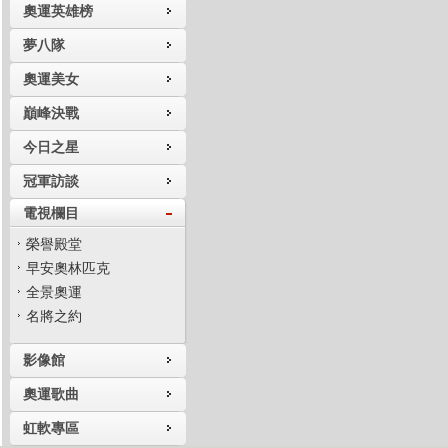
奧運英雄榜
夢八隊
奧運美女
巔峰決戰
今日之星
冠軍訪談
電視欄目
榮譽殿堂
早安奧林匹克
全景奧運
名將之約
影像館
奧運歌曲
虹軟專區