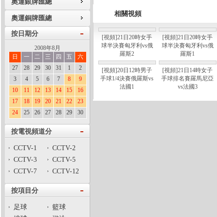
奧運銀牌匯總
相關視頻
奧運銅牌匯總
按日期分
[視頻]21日20時女手
[視頻]21日20時女手
球半決賽匈牙利vs俄
球半決賽匈牙利vs俄
2008年8月
羅斯2
羅斯1
日
一
二
三
四
五
六
27
28
29
30
31
1
2
[視頻]20日12時男子
[視頻]21日14時女子
手球1/4決賽俄羅斯vs
手球排名賽羅馬尼亞
3
4
5
6
7
8
9
法國1
vs法國3
10
11
12
13
14
15
16
17
18
19
20
21
22
23
24
25
26
27
28
29
30
按電視頻道分
CCTV-1
CCTV-2
CCTV-3
CCTV-5
CCTV-7
CCTV-12
按項目分
足球
籃球