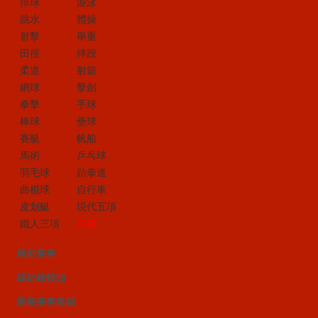
排球
游泳
跳水
體操
射擊
舉重
田徑
摔跤
柔道
射箭
網球
擊劍
拳擊
手球
棒球
壘球
賽艇
帆船
馬術
乒乓球
羽毛球
跆拳道
曲棍球
自行車
皮划艇
現代五項
鐵人三項
武術
精彩賽事
破紀錄鏡頭
最新賽事集錦