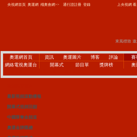
央視網首頁
奧運網
殘奧會網>>
通行證註冊
登錄
上央視網 看奧
奧運網首頁
資訊
奧運圖片
博客
評論
賽
網絡電視奧運台
開幕式
節目單
獎牌榜
奧
精彩賽事
微笑奧運PK賽
網上廣播站
手機觀察員
24小時
視頻點播首頁
最新視頻滾動播報
開幕式視頻回顧
中國隊奪金頻道
奧運金牌匯總