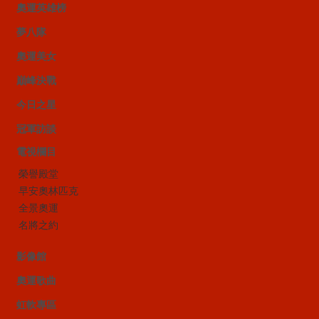
奧運英雄榜
夢八隊
奧運美女
巔峰決戰
今日之星
冠軍訪談
電視欄目
榮譽殿堂
早安奧林匹克
全景奧運
名將之約
影像館
奧運歌曲
虹軟專區