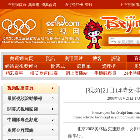
央視網首頁
奧運網
殘奧會網>>
通行證註冊
登錄
上央視網 看奧
奧運網首頁
資訊
奧運圖片
博客
評論
賽
網絡電視奧運台
開幕式
節目單
獎牌榜
奧
精彩賽事
微笑奧運PK賽
網上廣播站
手機觀察員
24小時
視頻點播首頁
[視頻]21日14時女
最新視頻滾動播報
2008年08月21日 17:
開幕式視頻回顧
Please open JavaScript function, a
Please activate JavaScript in your browser and
中國隊奪金頻道
北京2008奧林匹克運動會，女排半
奧運金牌匯總
館舉行。