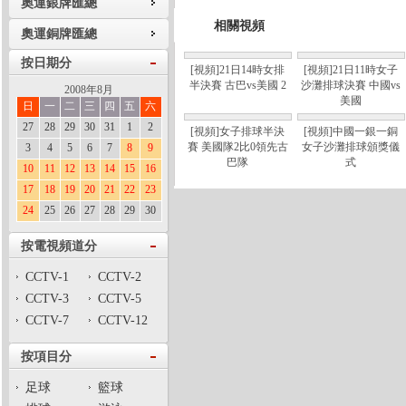
奧運銀牌匯總
相關視頻
奧運銅牌匯總
按日期分
[視頻]21日14時女排
[視頻]21日11時女子
半決賽 古巴vs美國 2
沙灘排球決賽 中國vs
2008年8月
美國
日
一
二
三
四
五
六
27
28
29
30
31
1
2
[視頻]女子排球半決
[視頻]中國一銀一銅
賽 美國隊2比0領先古
女子沙灘排球頒獎儀
3
4
5
6
7
8
9
巴隊
式
10
11
12
13
14
15
16
17
18
19
20
21
22
23
24
25
26
27
28
29
30
按電視頻道分
CCTV-1
CCTV-2
CCTV-3
CCTV-5
CCTV-7
CCTV-12
按項目分
足球
籃球