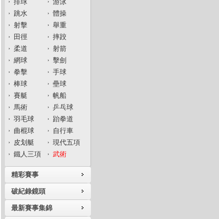
排球
游泳
跳水
體操
射擊
舉重
田徑
摔跤
柔道
射箭
網球
擊劍
拳擊
手球
棒球
壘球
賽艇
帆船
馬術
乒乓球
羽毛球
跆拳道
曲棍球
自行車
皮划艇
現代五項
鐵人三項
武術
精彩賽事
破紀錄鏡頭
最新賽事集錦