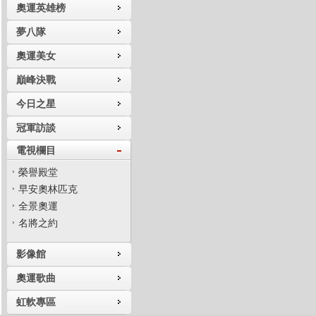
奧運英雄榜
夢八隊
奧運美女
巔峰決戰
今日之星
冠軍訪談
電視欄目
榮譽殿堂
早安奧林匹克
全景奧運
名將之約
影像館
奧運歌曲
虹軟專區