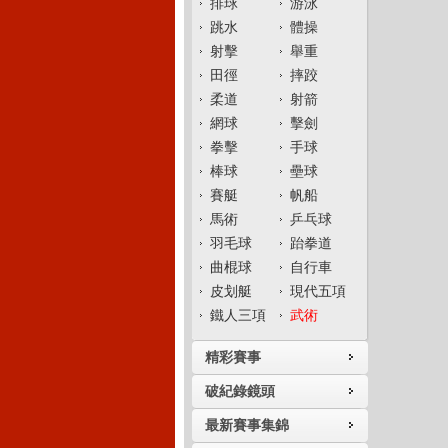
排球
游泳
跳水
體操
射擊
舉重
田徑
摔跤
柔道
射箭
網球
擊劍
拳擊
手球
棒球
壘球
賽艇
帆船
馬術
乒乓球
羽毛球
跆拳道
曲棍球
自行車
皮划艇
現代五項
鐵人三項
武術
精彩賽事
破紀錄鏡頭
最新賽事集錦