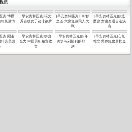
視頻
匹克]博爾
[早安奧林匹克]張文
[早安奧林匹克]0.02秒
[早安奧林匹克]創造
燃鳥巢激情
秀喜獲女子鏈球銅牌
之差 大史無緣飛人大
歷史 女曲奧運首進決
戰
賽
匹克]闖進
[早安奧林匹克]拼盡
[早安奧林匹克]四年
[早安奧林匹克]心無
男排完美謝
全力 中國男籃精彩收
終於等到勝利的那一
雜念 吳靜鈺奮勇摘金
幕
官
刻