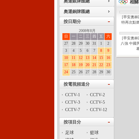
奧運銀牌匯總
相關
奧運銅牌匯總
[早安奧林
按日期分
特再次點
2008年8月
日
一
二
三
四
五
六
[早安奧林
27
28
29
30
31
1
2
八強 中國
3
4
5
6
7
8
9
10
11
12
13
14
15
16
17
18
19
20
21
22
23
24
25
26
27
28
29
30
按電視頻道分
CCTV-1
CCTV-2
CCTV-3
CCTV-5
CCTV-7
CCTV-12
按項目分
足球
籃球