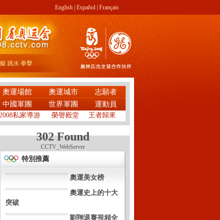
English
|
Español
|
Français
艇
跳水
拳擊
奧運場館
奧運城市
志願者
中國軍團
世界軍團
運動員
2008私家導游
榮譽殿堂
王者歸來
302 Found
CCTV_WebServer
特別推薦
奧運美女榜
奧運史上的十大
突破
劉翔退賽視頻全