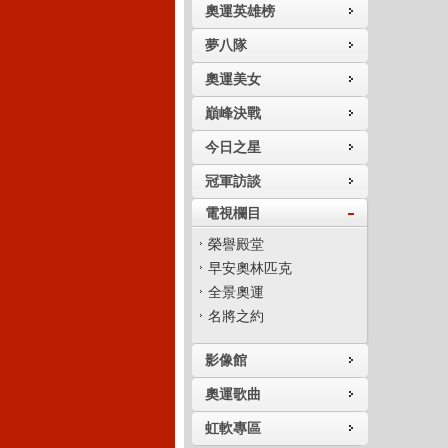
奧運英雄榜
夢八隊
奧運美女
巔峰決戰
今日之星
冠軍訪談
電視欄目
榮譽殿堂
早安奧林匹克
全景奧運
名將之約
影像館
奧運歌曲
虹軟專區