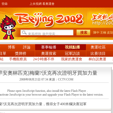
登錄
上央視網 看奧運會
陳中
王楠
皮划
片
博客
評論
賽事輪播
視頻點播
奧運社區
目單
獎牌榜
奧運搜索
冠軍訪談
比賽項目
站
手機觀察員
24小時播不停
我家的奧運會
林白説奧運
[早安奧林匹克]梅蘭?沃克再次證明牙買加力量
2008年08月21日 07:34
來源：CCTV.COM
Please open JavaScript function, also install the latest Flash Player .
activate JavaScript in your browser and upgrade your Flash Player to the latest version.
沃克再次證明牙買加力量，獲得女子400米欄決賽冠軍