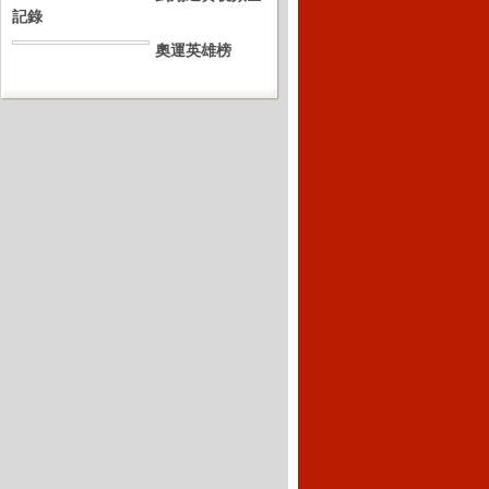
記錄
奧運英雄榜