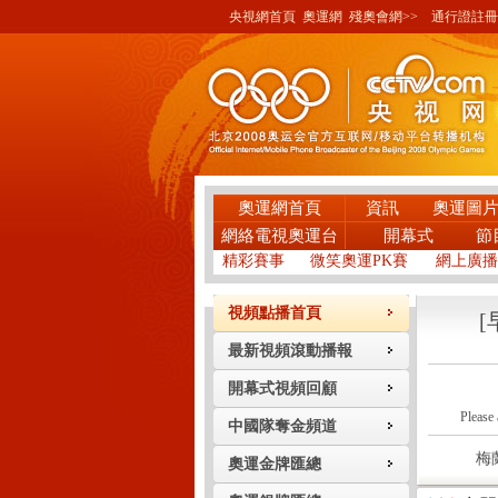
央視網首頁
奧運網
殘奧會網>>
通行證註冊
奧運網首頁
資訊
奧運圖
網絡電視奧運台
開幕式
節
精彩賽事
微笑奧運PK賽
網上廣播
視頻點播首頁
最新視頻滾動播報
開幕式視頻回顧
Please 
中國隊奪金頻道
梅蘭?
奧運金牌匯總