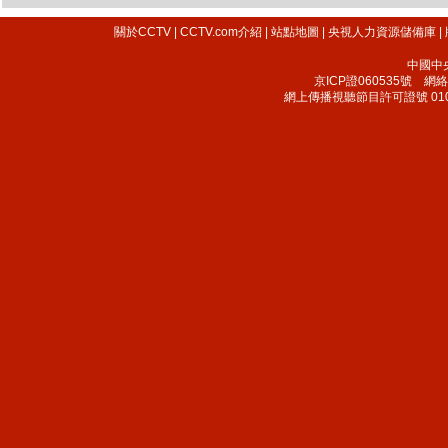
關於CCTV
|
CCTV.com介紹
|
站點地圖
|
央視人力資源儲備庫
|
中國中
京ICP證060535號
網絡文
網上傳播視聽節目許可證號 010