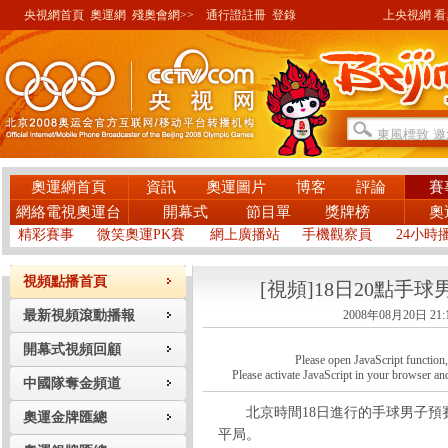
央視網首頁
奧運網
殘奧會網>>
通行證註冊
登錄
上央視網 看奧
奧運網首頁
資訊
奧運圖片
博客
評論
賽
網絡電視奧運台
開幕式
節目單
獎牌榜
奧
精彩賽事
微笑奧運PK賽
網上廣播站
手機觀察員
24小時
視頻點播首頁
[視頻]18日20點手
最新視頻滾動播報
2008年08月20日 21:
開幕式視頻回顧
Please open JavaScript function, a
Please activate JavaScript in your browser and
中國隊奪金頻道
北京時間18日進行的手球男子預賽，
奧運金牌匯總
平局。