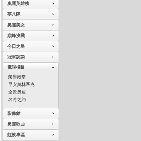
奧運英雄榜
夢八隊
奧運美女
巔峰決戰
今日之星
冠軍訪談
電視欄目
榮譽殿堂
早安奧林匹克
全景奧運
名將之約
影像館
奧運歌曲
虹軟專區