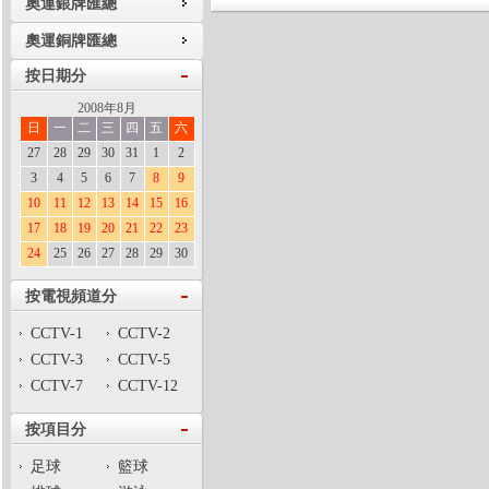
奧運銀牌匯總
奧運銅牌匯總
按日期分
2008年8月
日
一
二
三
四
五
六
27
28
29
30
31
1
2
3
4
5
6
7
8
9
10
11
12
13
14
15
16
17
18
19
20
21
22
23
24
25
26
27
28
29
30
按電視頻道分
CCTV-1
CCTV-2
CCTV-3
CCTV-5
CCTV-7
CCTV-12
按項目分
足球
籃球