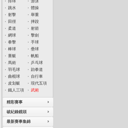
排球
游泳
跳水
體操
射擊
舉重
田徑
摔跤
柔道
射箭
網球
擊劍
拳擊
手球
棒球
壘球
賽艇
帆船
馬術
乒乓球
羽毛球
跆拳道
曲棍球
自行車
皮划艇
現代五項
鐵人三項
武術
精彩賽事
破紀錄鏡頭
最新賽事集錦