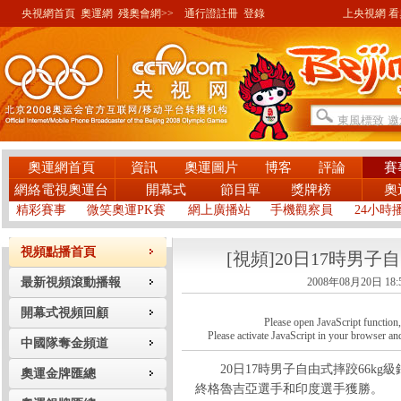
央視網首頁
奧運網
殘奧會網>>
通行證註冊
登錄
上央視網 看奧
奧運網首頁
資訊
奧運圖片
博客
評論
賽
網絡電視奧運台
開幕式
節目單
獎牌榜
奧
精彩賽事
微笑奧運PK賽
網上廣播站
手機觀察員
24小時
視頻點播首頁
[視頻]20日17時男子
最新視頻滾動播報
2008年08月20日 18:
開幕式視頻回顧
Please open JavaScript function, a
Please activate JavaScript in your browser and
中國隊奪金頻道
20日17時男子自由式摔跤66kg
奧運金牌匯總
終格魯吉亞選手和印度選手獲勝。