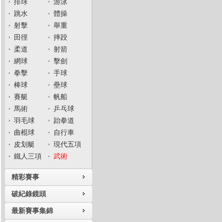
排球
游泳
跳水
體操
射擊
舉重
田徑
摔跤
柔道
射箭
網球
擊劍
拳擊
手球
棒球
壘球
賽艇
帆船
馬術
乒乓球
羽毛球
跆拳道
曲棍球
自行車
皮划艇
現代五項
鐵人三項
武術
精彩賽事
破紀錄鏡頭
最新賽事集錦