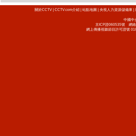
關於CCTV
|
CCTV.com介紹
|
站點地圖
|
央視人力資源儲備庫
|
中國中
京ICP證060535號
網絡文
網上傳播視聽節目許可證號 010