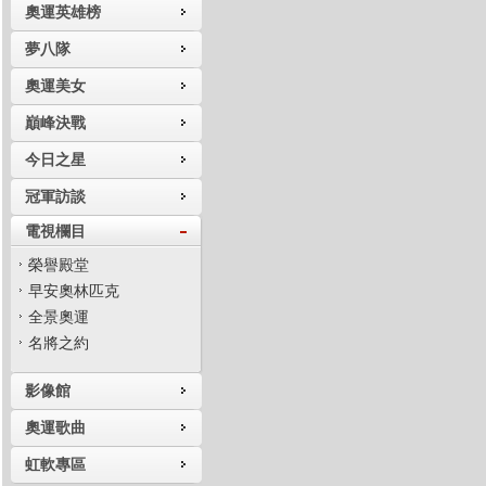
奧運英雄榜
夢八隊
奧運美女
巔峰決戰
今日之星
冠軍訪談
電視欄目
榮譽殿堂
早安奧林匹克
全景奧運
名將之約
影像館
奧運歌曲
虹軟專區