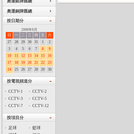
奧運銀牌匯總
奧運銅牌匯總
按日期分
2008年8月
日
一
二
三
四
五
六
27
28
29
30
31
1
2
3
4
5
6
7
8
9
10
11
12
13
14
15
16
17
18
19
20
21
22
23
24
25
26
27
28
29
30
按電視頻道分
CCTV-1
CCTV-2
CCTV-3
CCTV-5
CCTV-7
CCTV-12
按項目分
足球
籃球