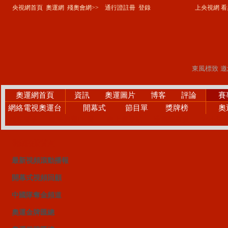
央視網首頁
奧運網
殘奧會網>>
通行證註冊
登錄
上央視網 看奧
奧運網首頁
資訊
奧運圖片
博客
評論
賽
網絡電視奧運台
開幕式
節目單
獎牌榜
奧
精彩賽事
微笑奧運PK賽
網上廣播站
手機觀察員
24小時
視頻點播首頁
最新視頻滾動播報
開幕式視頻回顧
中國隊奪金頻道
奧運金牌匯總