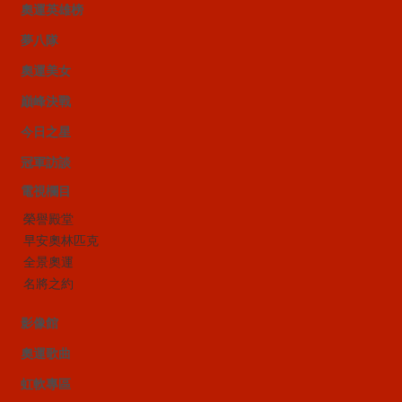
奧運英雄榜
夢八隊
奧運美女
巔峰決戰
今日之星
冠軍訪談
電視欄目
榮譽殿堂
早安奧林匹克
全景奧運
名將之約
影像館
奧運歌曲
虹軟專區