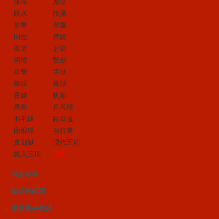
排球
游泳
跳水
體操
射擊
舉重
田徑
摔跤
柔道
射箭
網球
擊劍
拳擊
手球
棒球
壘球
賽艇
帆船
馬術
乒乓球
羽毛球
跆拳道
曲棍球
自行車
皮划艇
現代五項
鐵人三項
武術
精彩賽事
破紀錄鏡頭
最新賽事集錦