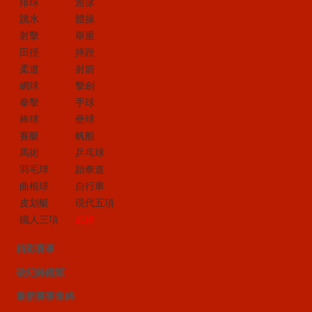
排球
游泳
跳水
體操
射擊
舉重
田徑
摔跤
柔道
射箭
網球
擊劍
拳擊
手球
棒球
壘球
賽艇
帆船
馬術
乒乓球
羽毛球
跆拳道
曲棍球
自行車
皮划艇
現代五項
鐵人三項
武術
精彩賽事
破紀錄鏡頭
最新賽事集錦