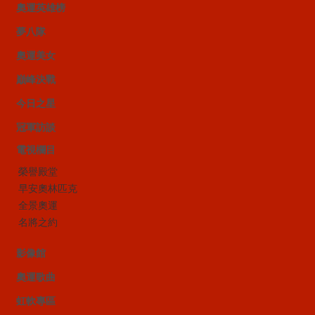
奧運英雄榜
夢八隊
奧運美女
巔峰決戰
今日之星
冠軍訪談
電視欄目
榮譽殿堂
早安奧林匹克
全景奧運
名將之約
影像館
奧運歌曲
虹軟專區