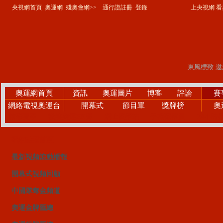
央視網首頁
奧運網
殘奧會網>>
通行證註冊
登錄
上央視網 看奧
奧運網首頁
資訊
奧運圖片
博客
評論
賽
網絡電視奧運台
開幕式
節目單
獎牌榜
奧
精彩賽事
微笑奧運PK賽
網上廣播站
手機觀察員
24小時
視頻點播首頁
最新視頻滾動播報
開幕式視頻回顧
中國隊奪金頻道
奧運金牌匯總