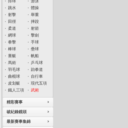
排球
游泳
跳水
體操
射擊
舉重
田徑
摔跤
柔道
射箭
網球
擊劍
拳擊
手球
棒球
壘球
賽艇
帆船
馬術
乒乓球
羽毛球
跆拳道
曲棍球
自行車
皮划艇
現代五項
鐵人三項
武術
精彩賽事
破紀錄鏡頭
最新賽事集錦