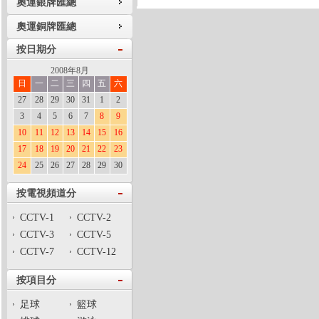
奧運銀牌匯總
奧運銅牌匯總
按日期分
2008年8月
日
一
二
三
四
五
六
27
28
29
30
31
1
2
3
4
5
6
7
8
9
10
11
12
13
14
15
16
17
18
19
20
21
22
23
24
25
26
27
28
29
30
按電視頻道分
CCTV-1
CCTV-2
CCTV-3
CCTV-5
CCTV-7
CCTV-12
按項目分
足球
籃球