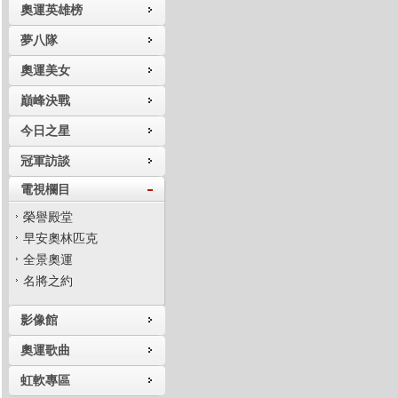
奧運英雄榜
夢八隊
奧運美女
巔峰決戰
今日之星
冠軍訪談
電視欄目
榮譽殿堂
早安奧林匹克
全景奧運
名將之約
影像館
奧運歌曲
虹軟專區