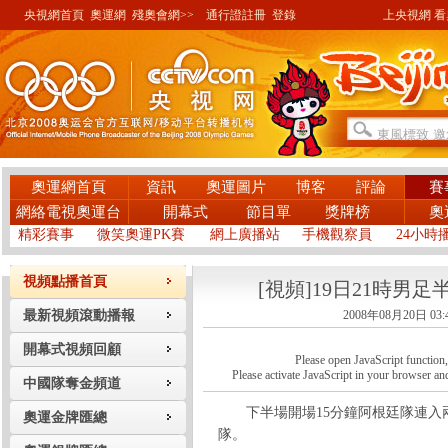
央視網首頁
奧運網
殘奧會網>>
通行證註冊
登錄
上央視網 看奧
奧運網首頁
資訊
奧運圖片
博客
評論
賽
網絡電視奧運台
開幕式
節目單
獎牌榜
奧
精彩賽事
微笑奧運PK賽
網上廣播站
手機觀察員
24小時
視頻點播首頁
[視頻]19日21時男
最新視頻滾動播報
2008年08月20日 03:
開幕式視頻回顧
Please open JavaScript function, a
Please activate JavaScript in your browser and
中國隊奪金頻道
下半場開場15分鐘阿根廷隊連入兩
奧運金牌匯總
隊。