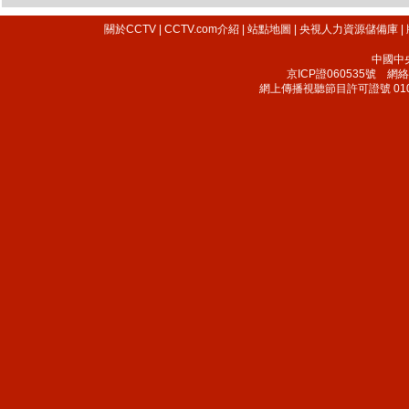
關於CCTV
|
CCTV.com介紹
|
站點地圖
|
央視人力資源儲備庫
|
中國中
京ICP證060535號
網絡文
網上傳播視聽節目許可證號 010