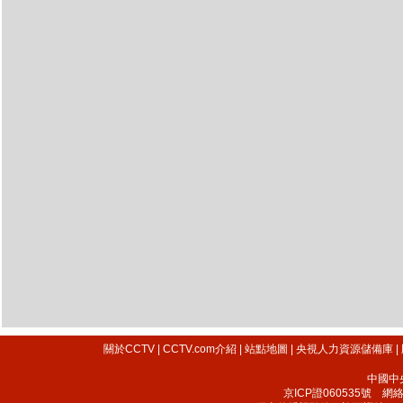
關於CCTV
|
CCTV.com介紹
|
站點地圖
|
央視人力資源儲備庫
|
中國中
京ICP證060535號
網絡文