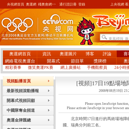
央視網首頁
奧運網
殘奧會網>>
通行證註冊
登錄
上央視網 看奧
奧運網首頁
資訊
奧運圖片
博客
評論
賽
網絡電視奧運台
開幕式
節目單
獎牌榜
奧
精彩賽事
微笑奧運PK賽
網上廣播站
手機觀察員
24小時
視頻點播首頁
[視頻]17日19點場
最新視頻滾動播報
2008年08月19日 23:
開幕式視頻回顧
Please open JavaScript function, a
Please activate JavaScript in your browser and
中國隊奪金頻道
北京時間17日進行的馬術場地障礙
奧運金牌匯總
國、瑞典分列前三名。