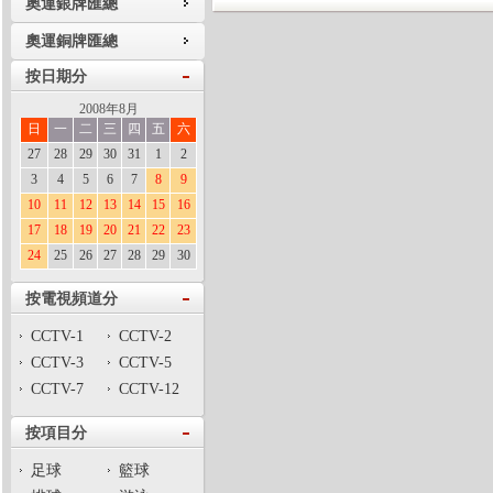
奧運銀牌匯總
奧運銅牌匯總
按日期分
2008年8月
日
一
二
三
四
五
六
27
28
29
30
31
1
2
3
4
5
6
7
8
9
10
11
12
13
14
15
16
17
18
19
20
21
22
23
24
25
26
27
28
29
30
按電視頻道分
CCTV-1
CCTV-2
CCTV-3
CCTV-5
CCTV-7
CCTV-12
按項目分
足球
籃球