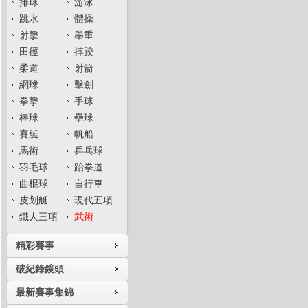
排球
游泳
跳水
體操
射擊
舉重
田徑
摔跤
柔道
射箭
網球
擊劍
拳擊
手球
棒球
壘球
賽艇
帆船
馬術
乒乓球
羽毛球
跆拳道
曲棍球
自行車
皮划艇
現代五項
鐵人三項
武術
精彩賽事
破紀錄鏡頭
最新賽事集錦