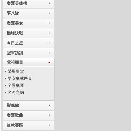
奧運英雄榜
夢八隊
奧運美女
巔峰決戰
今日之星
冠軍訪談
電視欄目
榮譽殿堂
早安奧林匹克
全景奧運
名將之約
影像館
奧運歌曲
虹軟專區