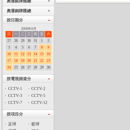
奧運銀牌匯總
奧運銅牌匯總
按日期分
2008年8月
日
一
二
三
四
五
六
27
28
29
30
31
1
2
3
4
5
6
7
8
9
10
11
12
13
14
15
16
17
18
19
20
21
22
23
24
25
26
27
28
29
30
按電視頻道分
CCTV-1
CCTV-2
CCTV-3
CCTV-5
CCTV-7
CCTV-12
按項目分
足球
籃球