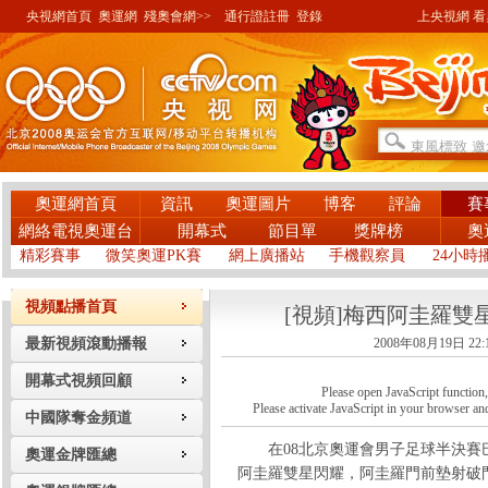
央視網首頁
奧運網
殘奧會網>>
通行證註冊
登錄
上央視網 看奧
奧運網首頁
資訊
奧運圖片
博客
評論
賽
網絡電視奧運台
開幕式
節目單
獎牌榜
奧
精彩賽事
微笑奧運PK賽
網上廣播站
手機觀察員
24小時
視頻點播首頁
[視頻]梅西阿圭羅雙
最新視頻滾動播報
2008年08月19日 22:
開幕式視頻回顧
Please open JavaScript function, a
Please activate JavaScript in your browser and
中國隊奪金頻道
在08北京奧運會男子足球半決賽巴西
奧運金牌匯總
阿圭羅雙星閃耀，阿圭羅門前墊射破