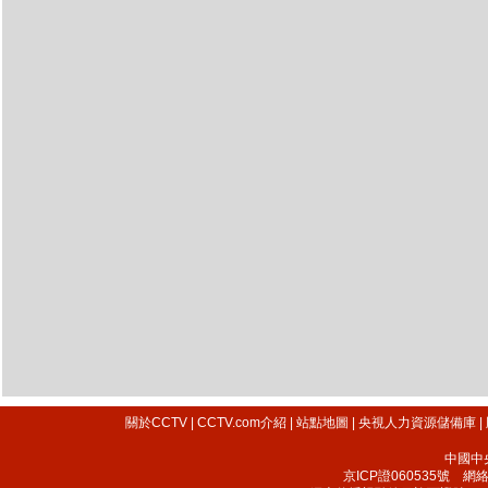
關於CCTV
|
CCTV.com介紹
|
站點地圖
|
央視人力資源儲備庫
|
中國中
京ICP證060535號
網絡文