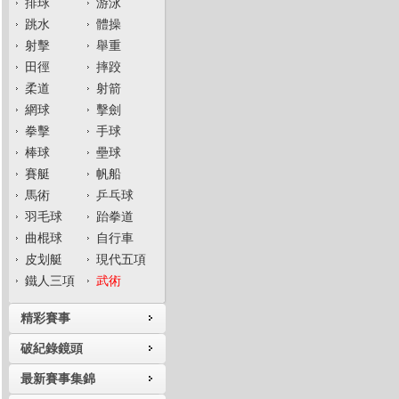
排球
游泳
跳水
體操
射擊
舉重
田徑
摔跤
柔道
射箭
網球
擊劍
拳擊
手球
棒球
壘球
賽艇
帆船
馬術
乒乓球
羽毛球
跆拳道
曲棍球
自行車
皮划艇
現代五項
鐵人三項
武術
精彩賽事
破紀錄鏡頭
最新賽事集錦