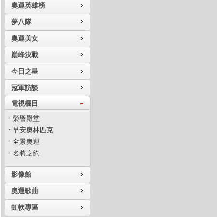
奧運英雄榜
夢八隊
奧運美女
巔峰決戰
今日之星
冠軍訪談
電視欄目
榮譽殿堂
早安奧林匹克
全景奧運
名將之約
影像館
奧運歌曲
虹軟專區