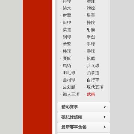
排球
游泳
跳水
體操
射擊
舉重
田徑
摔跤
柔道
射箭
網球
擊劍
拳擊
手球
棒球
壘球
賽艇
帆船
馬術
乒乓球
羽毛球
跆拳道
曲棍球
自行車
皮划艇
現代五項
鐵人三項
武術
精彩賽事
破紀錄鏡頭
最新賽事集錦