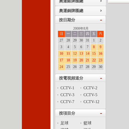
奧運銀牌匯總
奧運銅牌匯總
按日期分
2008年8月
日
一
二
三
四
五
六
27
28
29
30
31
1
2
3
4
5
6
7
8
9
10
11
12
13
14
15
16
17
18
19
20
21
22
23
24
25
26
27
28
29
30
按電視頻道分
CCTV-1
CCTV-2
CCTV-3
CCTV-5
CCTV-7
CCTV-12
按項目分
足球
籃球