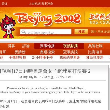
登錄
上央視網 看奧運會
陳中
王楠
皮划
片
博客
評論
賽事輪播
視頻點播
奧運社區
目單
獎牌榜
奧運搜索
冠軍訪談
比賽項目
站
手機觀察員
24小時播不停
我家的奧運會
林白説奧運
[視頻]17日14時奧運會女子網球單打決賽 2
2008年08月19日 17:20
來源：CCTV.COM
Please open JavaScript function, also install the latest Flash Player .
activate JavaScript in your browser and upgrade your Flash Player to the latest version.
8年8月17日，在奧運會女子網球單打決賽中，葉連娜?傑緬季耶娃勝
得金牌.