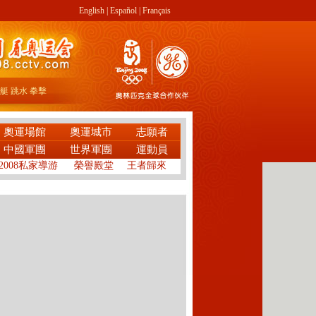
English
|
Español
|
Français
艇
跳水
拳擊
奧運場館
奧運城市
志願者
中國軍團
世界軍團
運動員
2008私家導游
榮譽殿堂
王者歸來