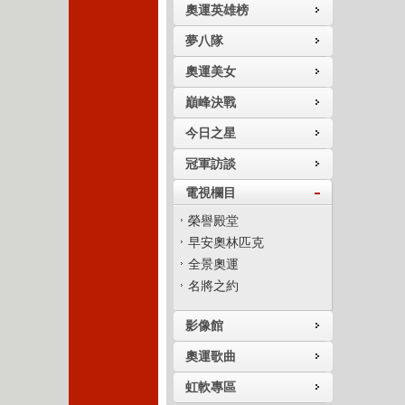
奧運英雄榜
夢八隊
奧運美女
巔峰決戰
今日之星
冠軍訪談
電視欄目
榮譽殿堂
早安奧林匹克
全景奧運
名將之約
影像館
奧運歌曲
虹軟專區