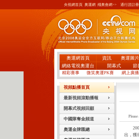
央視網首頁
奧運網
殘奧會網>>
通行證註冊
奧運網首頁
資訊
奧運圖
網絡電視奧運台
開幕式
節
精彩賽事
微笑奧運PK賽
網上廣播
視頻點播首頁
最新視頻滾動播報
開幕式視頻回顧
Please 
中國隊奪金頻道
200
奧運金牌匯總
出，獲