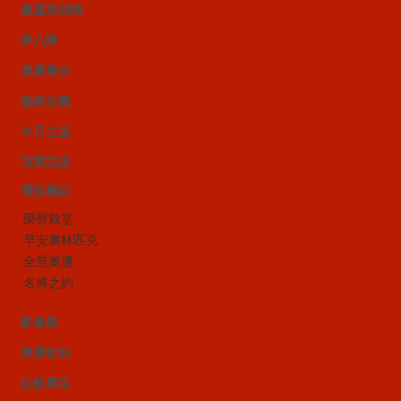
奧運英雄榜
夢八隊
奧運美女
巔峰決戰
今日之星
冠軍訪談
電視欄目
榮譽殿堂
早安奧林匹克
全景奧運
名將之約
影像館
奧運歌曲
虹軟專區