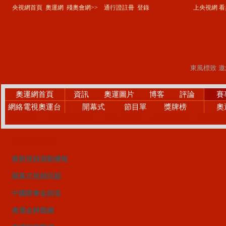
央視網首頁
奧運網
殘奧會網>>
通行證註冊
登錄
上央視網 看奧
奧運網首頁
資訊
奧運圖片
博客
評論
賽
網絡電視奧運台
開幕式
節目單
獎牌榜
奧
精彩賽事
微笑奧運PK賽
網上廣播站
手機觀察員
24小時
視頻點播首頁
最新視頻滾動播報
開幕式視頻回顧
中國隊奪金頻道
奧運金牌匯總