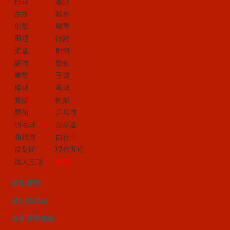
排球
游泳
跳水
體操
射擊
舉重
田徑
摔跤
柔道
射箭
網球
擊劍
拳擊
手球
棒球
壘球
賽艇
帆船
馬術
乒乓球
羽毛球
跆拳道
曲棍球
自行車
皮划艇
現代五項
鐵人三項
武術
精彩賽事
破紀錄鏡頭
最新賽事集錦