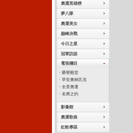
奧運英雄榜
夢八隊
奧運美女
巔峰決戰
今日之星
冠軍訪談
電視欄目
榮譽殿堂
早安奧林匹克
全景奧運
名將之約
影像館
奧運歌曲
虹軟專區