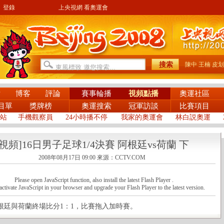
登錄
上央視網 看奧運會
陳中
王楠
皮划
片
博客
評論
賽事輪播
視頻點播
奧運社區
目單
獎牌榜
奧運搜索
冠軍訪談
比賽項目
站
手機觀察員
24小時播不停
我家的奧運會
林白説奧運
[視頻]16日男子足球1/4決賽 阿根廷vs荷蘭 下
2008年08月17日 09:00
來源：CCTV.COM
Please open JavaScript function, also install the latest Flash Player .
activate JavaScript in your browser and upgrade your Flash Player to the latest version.
與荷蘭終場比分1：1，比賽拖入加時賽。