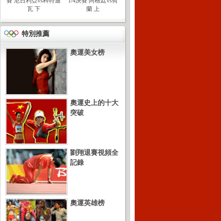
賽 尼日利亞vs科特迪
1/4決賽 阿根廷vs荷
瓦 下
蘭 上
特別推薦
奧運美女榜
奧運史上的十大
突破
劉翔退賽視頻全
記錄
奧運英雄榜