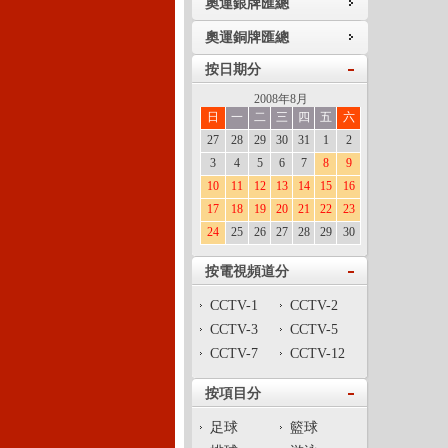
奧運銀牌匯總
奧運銅牌匯總
按日期分
2008年8月
日
一
二
三
四
五
六
27
28
29
30
31
1
2
3
4
5
6
7
8
9
10
11
12
13
14
15
16
17
18
19
20
21
22
23
24
25
26
27
28
29
30
按電視頻道分
CCTV-1
CCTV-2
CCTV-3
CCTV-5
CCTV-7
CCTV-12
按項目分
足球
籃球