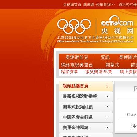
央視網首頁
奧運網
殘奧會網>>
通行證註冊
奧運網首頁
資訊
奧運圖
網絡電視奧運台
開幕式
節
精彩賽事
微笑奧運PK賽
網上廣播
視頻點播首頁
最新視頻滾動播報
開幕式視頻回顧
Please 
中國隊奪金頻道
阿根廷
奧運金牌匯總