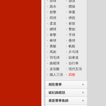
排球
游泳
跳水
體操
射擊
舉重
田徑
摔跤
柔道
射箭
網球
擊劍
拳擊
手球
棒球
壘球
賽艇
帆船
馬術
乒乓球
羽毛球
跆拳道
曲棍球
自行車
皮划艇
現代五項
鐵人三項
武術
精彩賽事
破紀錄鏡頭
最新賽事集錦