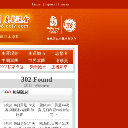
English
|
Español
|
Français
艇
跳水
拳擊
奧運場館
奧運城市
志願者
中國軍團
世界軍團
運動員
2008私家導游
榮譽殿堂
王者歸來
302 Found
CCTV_WebServer
相關視頻
[視頻]16日男足1/4決
[視頻]16日男足1/4決
賽 阿根廷vs荷蘭 加
賽 尼日利亞vs科特迪
時賽
瓦 上
[視頻]16日男足1/4決
[視頻]16日男子足球