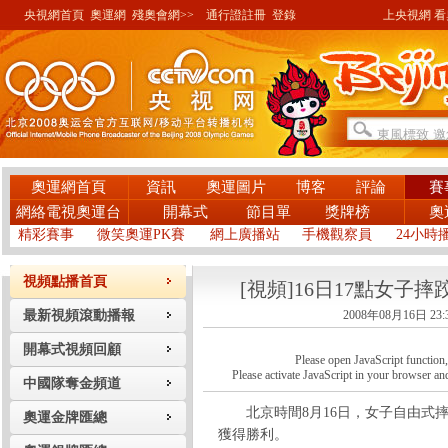
央視網首頁
奧運網
殘奧會網>>
通行證註冊
登錄
上央視網 看奧
奧運網首頁
資訊
奧運圖片
博客
評論
賽
網絡電視奧運台
開幕式
節目單
獎牌榜
奧
精彩賽事
微笑奧運PK賽
網上廣播站
手機觀察員
24小時
視頻點播首頁
[視頻]16日17點女子摔
最新視頻滾動播報
2008年08月16日 23:
開幕式視頻回顧
Please open JavaScript function, a
Please activate JavaScript in your browser and
中國隊奪金頻道
北京時間8月16日，女子自由式摔摔
奧運金牌匯總
獲得勝利。