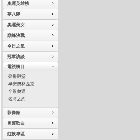
奧運英雄榜
夢八隊
奧運美女
巔峰決戰
今日之星
冠軍訪談
電視欄目
榮譽殿堂
早安奧林匹克
全景奧運
名將之約
影像館
奧運歌曲
虹軟專區