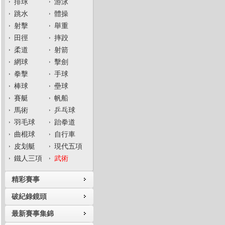
排球
游泳
跳水
體操
射擊
舉重
田徑
摔跤
柔道
射箭
網球
擊劍
拳擊
手球
棒球
壘球
賽艇
帆船
馬術
乒乓球
羽毛球
跆拳道
曲棍球
自行車
皮划艇
現代五項
鐵人三項
武術
精彩賽事
破紀錄鏡頭
最新賽事集錦