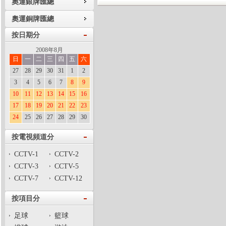
奧運銀牌匯總
奧運銅牌匯總
按日期分
2008年8月
日
一
二
三
四
五
六
27
28
29
30
31
1
2
3
4
5
6
7
8
9
10
11
12
13
14
15
16
17
18
19
20
21
22
23
24
25
26
27
28
29
30
按電視頻道分
CCTV-1
CCTV-2
CCTV-3
CCTV-5
CCTV-7
CCTV-12
按項目分
足球
籃球