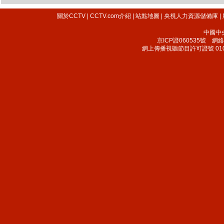
關於CCTV
|
CCTV.com介紹
|
站點地圖
|
央視人力資源儲備庫
|
中國中
京ICP證060535號
網絡文
網上傳播視聽節目許可證號 010