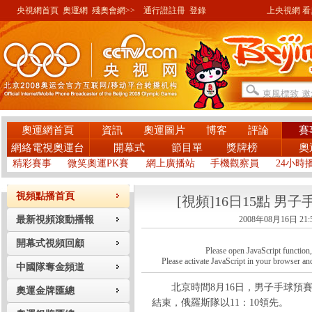
央視網首頁
奧運網
殘奧會網>>
通行證註冊
登錄
上央視網 看奧
奧運網首頁
資訊
奧運圖片
博客
評論
賽
網絡電視奧運台
開幕式
節目單
獎牌榜
奧
精彩賽事
微笑奧運PK賽
網上廣播站
手機觀察員
24小時
視頻點播首頁
[視頻]16日15點 男
最新視頻滾動播報
2008年08月16日 21:
開幕式視頻回顧
Please open JavaScript function, a
Please activate JavaScript in your browser and
中國隊奪金頻道
北京時間8月16日，男子手球預賽
奧運金牌匯總
結束，俄羅斯隊以11：10領先。