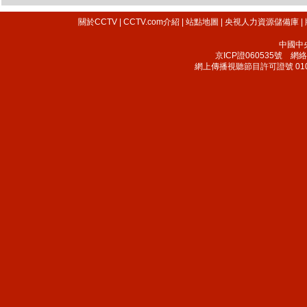
關於CCTV
|
CCTV.com介紹
|
站點地圖
|
央視人力資源儲備庫
|
中國中
京ICP證060535號
網絡文
網上傳播視聽節目許可證號 010