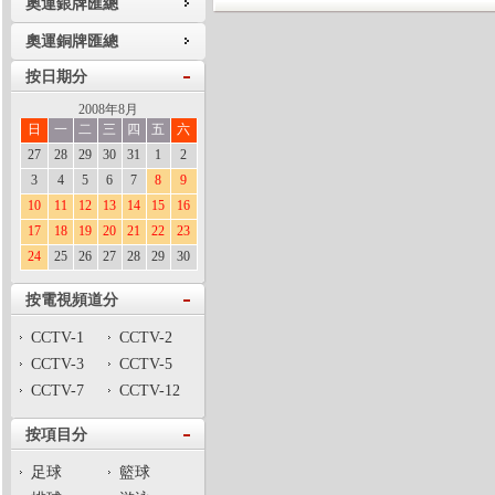
奧運銀牌匯總
奧運銅牌匯總
按日期分
2008年8月
日
一
二
三
四
五
六
27
28
29
30
31
1
2
3
4
5
6
7
8
9
10
11
12
13
14
15
16
17
18
19
20
21
22
23
24
25
26
27
28
29
30
按電視頻道分
CCTV-1
CCTV-2
CCTV-3
CCTV-5
CCTV-7
CCTV-12
按項目分
足球
籃球