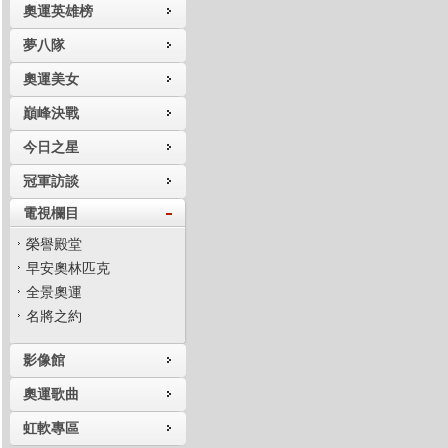
奧運英雄榜
夢八隊
奧運美女
巔峰決戰
今日之星
冠軍訪談
電視欄目
榮譽殿堂
早安奧林匹克
全景奧運
名將之約
影像館
奧運歌曲
虹軟專區