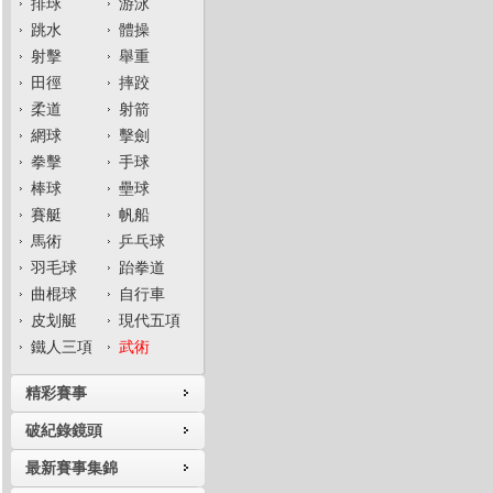
排球
游泳
跳水
體操
射擊
舉重
田徑
摔跤
柔道
射箭
網球
擊劍
拳擊
手球
棒球
壘球
賽艇
帆船
馬術
乒乓球
羽毛球
跆拳道
曲棍球
自行車
皮划艇
現代五項
鐵人三項
武術
精彩賽事
破紀錄鏡頭
最新賽事集錦