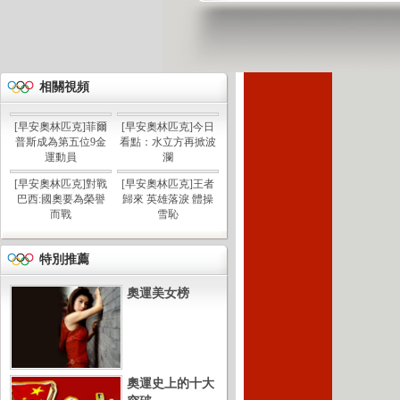
相關視頻
[早安奧林匹克]菲爾
[早安奧林匹克]今日
普斯成為第五位9金
看點：水立方再掀波
運動員
瀾
[早安奧林匹克]對戰
[早安奧林匹克]王者
巴西:國奧要為榮譽
歸來 英雄落淚 體操
而戰
雪恥
特別推薦
奧運美女榜
奧運史上的十大