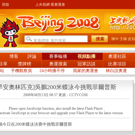
登錄
上央視網 看奧運會
陳中
王楠
皮划
片
博客
評論
賽事輪播
視頻點播
奧運社區
目單
獎牌榜
奧運搜索
冠軍訪談
比賽項目
站
手機觀察員
24小時播不停
我家的奧運會
林白説奧運
早安奧林匹克]吳鵬200米蝶泳今挑戰菲爾普斯
2008年08月13日 08:57
來源：CCTV.COM
Please open JavaScript function, also install the latest Flash Player .
activate JavaScript in your browser and upgrade your Flash Player to the latest version.
日在200米蝶泳決賽中挑戰菲爾普斯