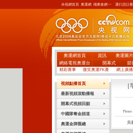
央視網首頁
奧運網
殘奧會網>>
通行證註冊
奧運網首頁
資訊
奧運圖
網絡電視奧運台
開幕式
節
精彩賽事
微笑奧運PK賽
網上廣播
視頻點播首頁
[
最新視頻滾動播報
開幕式視頻回顧
Please 
中國隊奪金頻道
吳鵬今
奧運金牌匯總