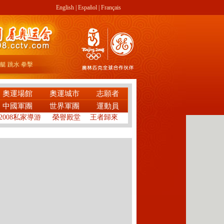
English
|
Español
|
Français
艇
跳水
拳擊
奧運場館
奧運城市
志願者
中國軍團
世界軍團
運動員
2008私家導游
榮譽殿堂
王者歸來