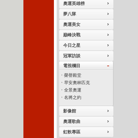
奧運英雄榜
夢八隊
奧運美女
巔峰決戰
今日之星
冠軍訪談
電視欄目
榮譽殿堂
早安奧林匹克
全景奧運
名將之約
影像館
奧運歌曲
虹軟專區