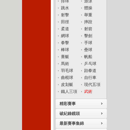
排球
游泳
跳水
體操
射擊
舉重
田徑
摔跤
柔道
射箭
網球
擊劍
拳擊
手球
棒球
壘球
賽艇
帆船
馬術
乒乓球
羽毛球
跆拳道
曲棍球
自行車
皮划艇
現代五項
鐵人三項
武術
精彩賽事
破紀錄鏡頭
最新賽事集錦