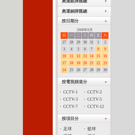
奧運銀牌匯總
奧運銅牌匯總
按日期分
2008年8月
日
一
二
三
四
五
六
27
28
29
30
31
1
2
3
4
5
6
7
8
9
10
11
12
13
14
15
16
17
18
19
20
21
22
23
24
25
26
27
28
29
30
按電視頻道分
CCTV-1
CCTV-2
CCTV-3
CCTV-5
CCTV-7
CCTV-12
按項目分
足球
籃球