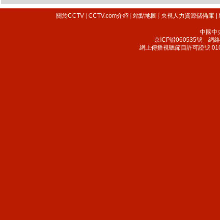
關於CCTV
|
CCTV.com介紹
|
站點地圖
|
央視人力資源儲備庫
|
中國中
京ICP證060535號
網絡文
網上傳播視聽節目許可證號 010