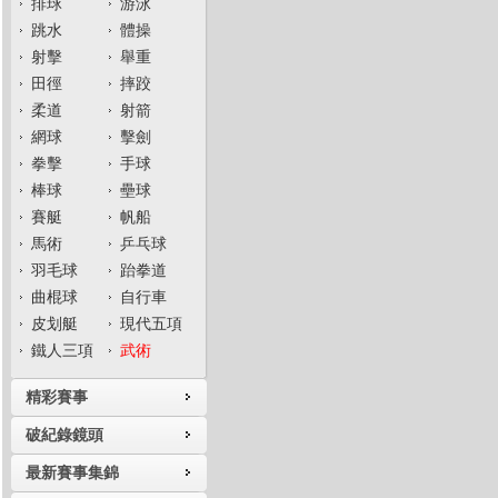
排球
游泳
跳水
體操
射擊
舉重
田徑
摔跤
柔道
射箭
網球
擊劍
拳擊
手球
棒球
壘球
賽艇
帆船
馬術
乒乓球
羽毛球
跆拳道
曲棍球
自行車
皮划艇
現代五項
鐵人三項
武術
精彩賽事
破紀錄鏡頭
最新賽事集錦