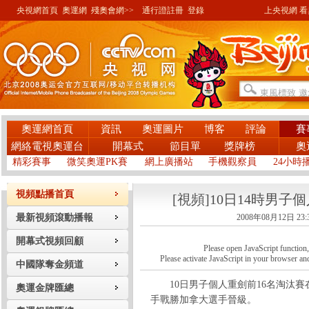
央視網首頁
奧運網
殘奧會網>>
通行證註冊
登錄
上央視網 看奧
奧運網首頁
資訊
奧運圖片
博客
評論
賽
網絡電視奧運台
開幕式
節目單
獎牌榜
奧
精彩賽事
微笑奧運PK賽
網上廣播站
手機觀察員
24小時
視頻點播首頁
[視頻]10日14時男子
最新視頻滾動播報
2008年08月12日 23:
開幕式視頻回顧
Please open JavaScript function, a
Please activate JavaScript in your browser and
中國隊奪金頻道
10日男子個人重劍前16名淘汰賽
奧運金牌匯總
手戰勝加拿大選手晉級。