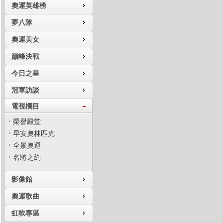
奧運英雄榜
夢八隊
奧運美女
巔峰決戰
今日之星
冠軍訪談
電視欄目
榮譽殿堂
早安奧林匹克
全景奧運
名將之約
影像館
奧運歌曲
虹軟專區