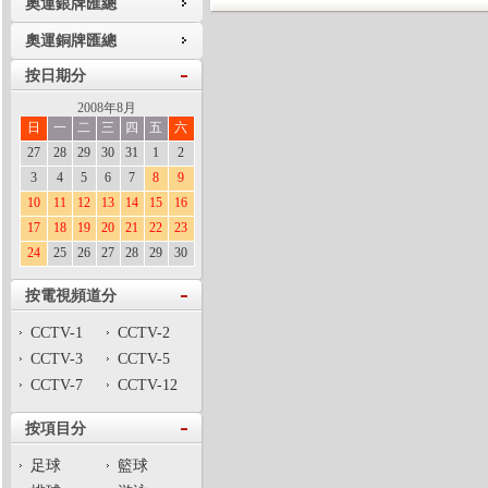
奧運銀牌匯總
奧運銅牌匯總
按日期分
2008年8月
日
一
二
三
四
五
六
27
28
29
30
31
1
2
3
4
5
6
7
8
9
10
11
12
13
14
15
16
17
18
19
20
21
22
23
24
25
26
27
28
29
30
按電視頻道分
CCTV-1
CCTV-2
CCTV-3
CCTV-5
CCTV-7
CCTV-12
按項目分
足球
籃球