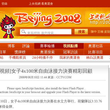
登錄
上央視網 看奧運會
陳中
王楠
皮划
片
博客
評論
賽事輪播
視頻點播
奧運社區
目單
獎牌榜
奧運搜索
冠軍訪談
比賽項目
站
手機觀察員
24小時播不停
我家的奧運會
林白説奧運
[視頻]女子4x100米自由泳接力決賽精彩回顧
2008年08月10日 11:44
來源：CCTV.COM
Please open JavaScript function, also install the latest Flash Player .
activate JavaScript in your browser and upgrade your Flash Player to the latest version.
日，女子4x100米自由泳接力決賽在水立方舉行。荷蘭隊以3:33.76
奪得金牌。