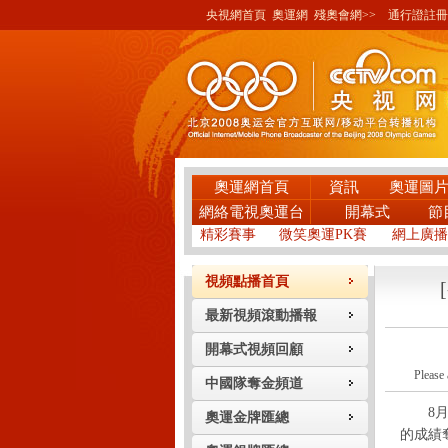
央視網首頁
奧運網
殘奧會網>>
通行證註冊
奧運網首頁
資訊
奧運圖
網絡電視奧運台
開幕式
節
精彩賽事
微笑奧運PK賽
網上廣播
視頻點播首頁
最新視頻滾動播報
開幕式視頻回顧
Please 
中國隊奪金頻道
8月10
奧運金牌匯總
的成績