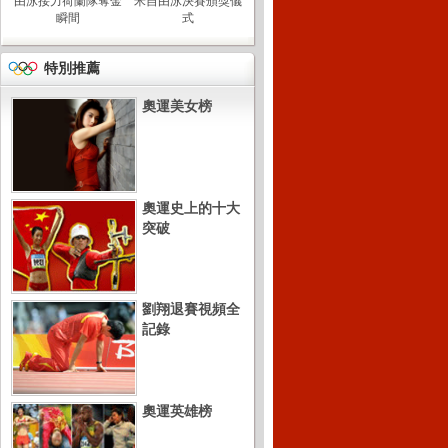
由泳接力荷蘭隊奪金
米自由泳決賽頒獎儀
瞬間
式
特別推薦
奧運美女榜
奧運史上的十大
突破
劉翔退賽視頻全
記錄
奧運英雄榜