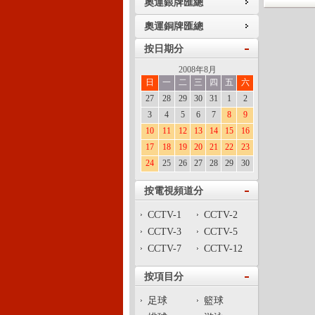
奧運銀牌匯總
奧運銅牌匯總
按日期分
2008年8月
日
一
二
三
四
五
六
27
28
29
30
31
1
2
3
4
5
6
7
8
9
10
11
12
13
14
15
16
17
18
19
20
21
22
23
24
25
26
27
28
29
30
按電視頻道分
CCTV-1
CCTV-2
CCTV-3
CCTV-5
CCTV-7
CCTV-12
按項目分
足球
籃球