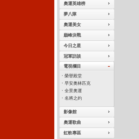
奧運英雄榜
夢八隊
奧運美女
巔峰決戰
今日之星
冠軍訪談
電視欄目
榮譽殿堂
早安奧林匹克
全景奧運
名將之約
影像館
奧運歌曲
虹軟專區