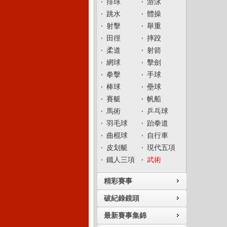
排球
游泳
跳水
體操
射擊
舉重
田徑
摔跤
柔道
射箭
網球
擊劍
拳擊
手球
棒球
壘球
賽艇
帆船
馬術
乒乓球
羽毛球
跆拳道
曲棍球
自行車
皮划艇
現代五項
鐵人三項
武術
精彩賽事
破紀錄鏡頭
最新賽事集錦