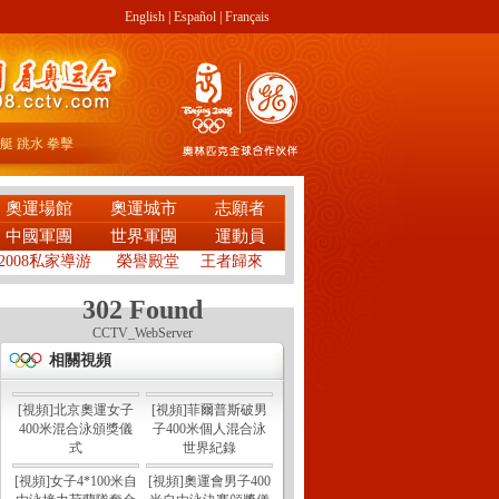
English
|
Español
|
Français
艇
跳水
拳擊
奧運場館
奧運城市
志願者
中國軍團
世界軍團
運動員
2008私家導游
榮譽殿堂
王者歸來
302 Found
CCTV_WebServer
相關視頻
[視頻]北京奧運女子
[視頻]菲爾普斯破男
400米混合泳頒獎儀
子400米個人混合泳
式
世界紀錄
[視頻]女子4*100米自
[視頻]奧運會男子400