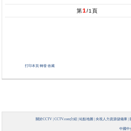
1
第
/
1
頁
打印本頁
轉發
收藏
關於CCTV
|
CCTV.com介紹
|
站點地圖
|
央視人力資源儲備庫
|
中國中