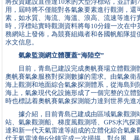
將投資建設直徑達10米的大型浮標站，並計劃
用，屆時將不僅能對各氣象要素進行觀測，還
素，如水質、海流、海溫、浪高、流速等進行
時，浮標站實時觀測資料將每10分鐘一次在中
務網站上發佈，為競賽組織者和各國帆船隊提
水文信息。
氣象監測網立體覆蓋“海陸空”
目前，青島已建設完成奧帆賽場立體觀測體
奧帆賽氣象服務對探測數據的需求。由氣象衛
海上觀測和地面綜合氣象探測體系，從海島到
海上，氣象現代化設施形成了一個完整的立體
時也標誌着奧帆賽氣象探測能力達到世界先進
據介紹，目前青島已建成由區域氣象觀測站
站、氣象觀測船、梯度風觀測塔、GPS水汽探
達和新一代天氣雷達等組成的立體化綜合氣象
代天氣雷達每6分鐘完成一次掃描，對台風、