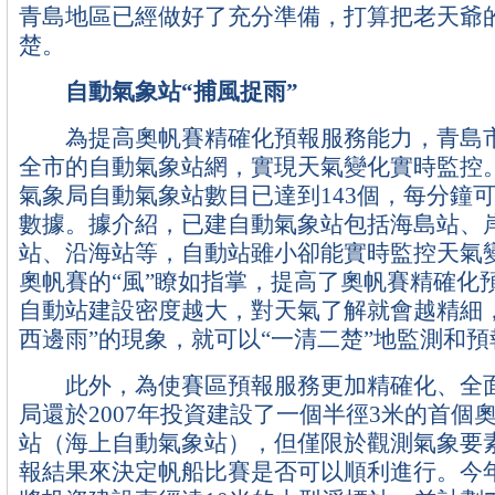
青島地區已經做好了充分準備，打算把老天爺
楚。
自動氣象站“捕風捉雨”
為提高奧帆賽精確化預報服務能力，青島市
全市的自動氣象站網，實現天氣變化實時監控
氣象局自動氣象站數目已達到143個，每分鐘
數據。據介紹，已建自動氣象站包括海島站、
站、沿海站等，自動站雖小卻能實時監控天氣
奧帆賽的“風”瞭如指掌，提高了奧帆賽精確化
自動站建設密度越大，對天氣了解就會越精細
西邊雨”的現象，就可以“一清二楚”地監測和預
此外，為使賽區預報服務更加精確化、全面
局還於2007年投資建設了一個半徑3米的首個
站（海上自動氣象站），但僅限於觀測氣象要
報結果來決定帆船比賽是否可以順利進行。今