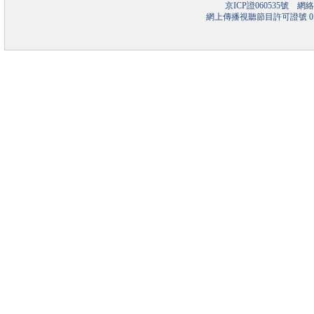
京ICP證060535號
網絡文
網上傳播視聽節目許可證號 01