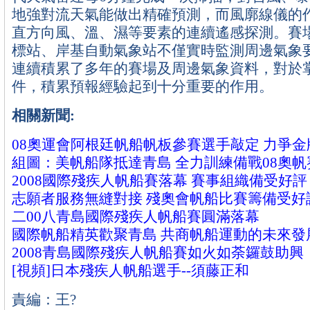
地強對流天氣能做出精確預測，而風廓線儀的
直方向風、溫、濕等要素的連續遙感探測。賽
標站、岸基自動氣象站不僅實時監測周邊氣象
連續積累了多年的賽場及周邊氣象資料，對於
件，積累預報經驗起到十分重要的作用。
相關新聞:
08奧運會阿根廷帆船帆板參賽選手敲定 力爭金
組圖：美帆船隊抵達青島 全力訓練備戰08奧帆
2008國際殘疾人帆船賽落幕 賽事組織備受好評
志願者服務無縫對接 殘奧會帆船比賽籌備受好
二00八青島國際殘疾人帆船賽圓滿落幕
國際帆船精英歡聚青島 共商帆船運動的未來發
2008青島國際殘疾人帆船賽如火如荼鑼鼓助興
[視頻]日本殘疾人帆船選手--須藤正和
責編：王?