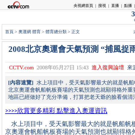
央視網首頁
|
搜視
|
直播
|
點播
|
3
首頁
>
奧運網
體育
>
體育總分類
> 正文
2008北京奧運會天氣預測 “捕風捉
CCTV.com
2008年05月27日 15:43
進入復興論壇
來
[內容速覽]
水上項目中，受天氣影響最大的就是帆船
北京奧運會帆船帆板賽場的天氣預測也就顯得格外重
地區已經做好了充分準備，打算把老天爺的臉看個清
>>>>
欣賞更多精彩
點擊進入奧運資訊
水上項目中，受天氣影響最大的就是帆船帆
京奧運會帆船帆板賽場的天氣預測也就顯得格