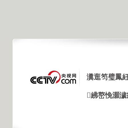
瀵逛笉璧鳳紝
紼嶅悗灝濊瘯