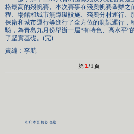
格最高的殘帆賽。本次賽事在殘奧帆賽舉辦之
程、場館和城市無障礙設施、殘奧分村運行、
保衛和城市運行等進行了全方位的測試運行，
驗，為青島九月份舉辦一屆“有特色、高水平”
了堅實基礎。(完)
責編：李航
1
第
/
1
頁
打印本頁
轉發
收藏