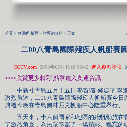
首頁
>
奧運網
體育
>
體育總分類
> 正文
二00八青島國際殘疾人帆船賽
CCTV.com
2008年05月16日 08:42
進入復興論壇
>>>>
欣賞更多精彩
點擊進入奧運資訊
中新社青島五月十五日電(記者 修建華 李進
激烈角逐，二00八青島國際殘疾人帆船賽今日
典禮今晚在青島奧林匹克帆船中心隆重舉行。
五天來，十六個國家和地區的殘帆勁旅在青
了激烈角逐，為民眾奉獻了一場精彩、難忘的