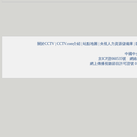
關於CCTV
|
CCTV.com介紹
|
站點地圖
|
央視人力資源儲備庫
|
中國中
京ICP證060535號
網絡文
網上傳播視聽節目許可證號 01