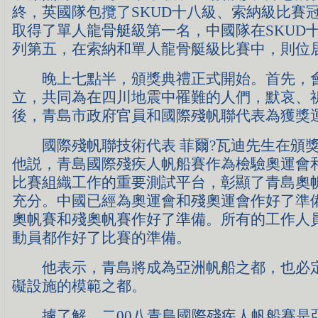
終，英國隊包攬了SKUD十八級、索納級比賽
取得了單人龍骨艇級第一名，中國隊在SKUD
列第五，在索納和單人龍骨艇級比賽中，則位
晚上七點半，頒獎典禮正式開始。首先，會
立，共同為在四川地震中罹難的人們，默哀、
後，青島市政府官員和國際殘帆聯代表為獲獎
國際殘帆聯技術代表 菲爾?瓦迪先生在頒獎
他説，青島國際殘疾人帆船賽作為檢驗奧運會
比賽組織工作的重要測試平台，彰顯了青島奧
充分。中國已經為奧運會和殘奧運會作好了準
奧帆賽和殘奧帆賽作好了準備。所有的工作人
動員都作好了比賽的準備。
他表示，青島將成為亞洲帆船之都，也必定
礙設施的模範之都。
據了解，二00八青島國際殘疾人帆船賽是