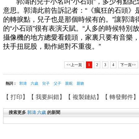
郭濤的兒子小名叫“小石頭”，多少有點紀
意思。郭濤此前告訴記者：“《瘋狂的石頭》
的轉捩點，兒子也是那個時候有的。”讓郭濤
的“小石頭”很有表演天賦。“人多的時候特別
攝像機的地方總愛看鏡頭，家裏只要有音樂
扶手扭屁股，動作絕對不重復。”
<<上一頁
1
2
3
4
下一頁>>
熱詞：
郭濤
六歲
兒子
父子
親昵
親吻
【
打印
】【
我要糾錯
】【
複製鏈結
】【
轉發郵件
搜索更多
郭濤
六歲
的新聞