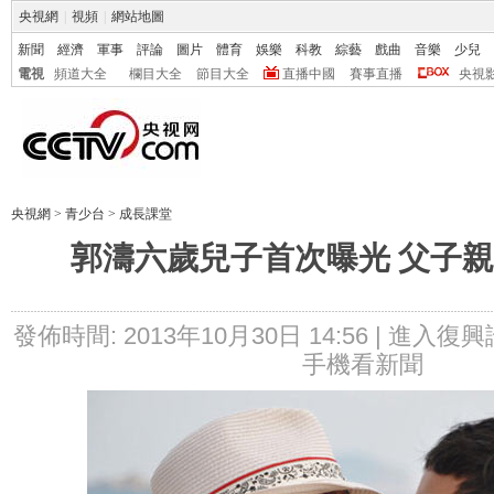
央視網
|
視頻
|
網站地圖
新聞
經濟
軍事
評論
圖片
體育
娛樂
科教
綜藝
戲曲
音樂
少兒
電視
頻道大全
欄目大全
節目大全
直播中國
賽事直播
央視
央視網
>
青少台
>
成長課堂
郭濤六歲兒子首次曝光 父子
發佈時間: 2013年10月30日 14:56 |
進入復興
手機看新聞