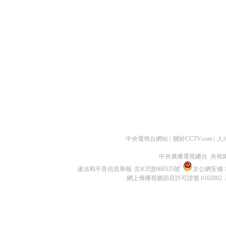
中央電視台網站
|
關於CCTV.com
|
人
中央廣播電視總台 央視
違法和不良信息舉報
京ICP證060535號
京公網安備 11
網上傳播視聽節目許可證號 0102002