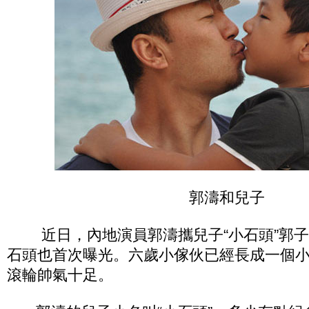
郭濤和兒子
近日，內地演員郭濤攜兒子“小石頭”郭子
石頭也首次曝光。六歲小傢伙已經長成一個
滾輪帥氣十足。