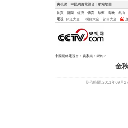
央視網
|
中國網絡電視台
|
網站地圖
首頁
新聞
經濟
體育
綜藝
春晚
戲曲
電視
頻道大全
欄目大全
節目大全
中國網絡電視台
>
農家樂
>
鄉約
>
金
發佈時間:2011年09月27日