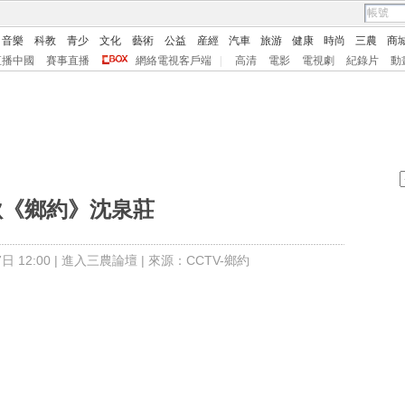
音樂
科教
青少
文化
藝術
公益
産經
汽車
旅游
健康
時尚
三農
商
直播中國
賽事直播
網絡電視客戶端
|
高清
電影
電視劇
紀錄片
動
秋《鄉約》沈泉莊
 12:00 |
進入三農論壇
| 來源：CCTV-鄉約