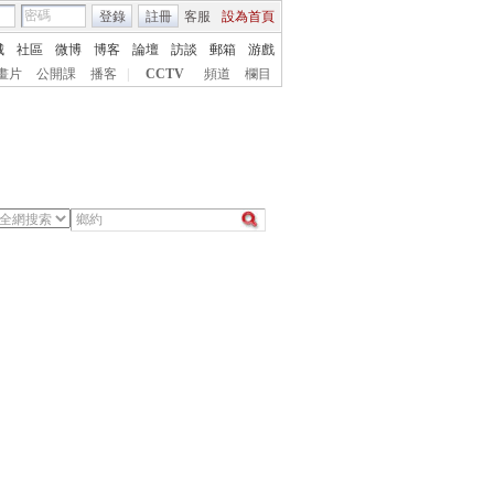
登錄
註冊
客服
設為首頁
城
社區
微博
博客
論壇
訪談
郵箱
游戲
畫片
公開課
播客
|
CCTV
頻道
欄目