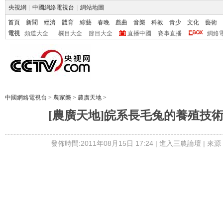
央視網
|
中國網絡電視台
|
網站地圖
首頁
新聞
經濟
體育
綜藝
春晚
戲曲
音樂
科教
青少
文化
藝術
電視
頻道大全
欄目大全
節目大全
直播中國
賽事直播
網絡
中國網絡電視台
>
農家樂
>
農廣天地
>
[農廣天地]皖系長毛兔的養殖技術(20
發佈時間:2011年08月15日 17:24 |
進入三農論壇
| 來源