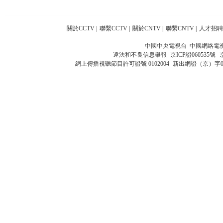
關於CCTV
|
聯繫CCTV
|
關於CNTV
|
聯繫CNTV
|
人才招聘
中國中央電視台 中國網絡電
違法和不良信息舉報
京ICP證060535號
網上傳播視聽節目許可證號 0102004
新出網證（京）字0