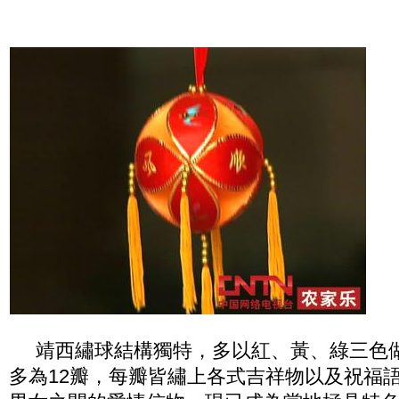
靖西繡球結構獨特，多以紅、黃、綠三色
多為12瓣，每瓣皆繡上各式吉祥物以及祝福