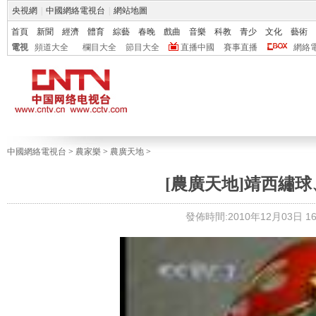
央視網
|
中國網絡電視台
|
網站地圖
首頁
新聞
經濟
體育
綜藝
春晚
戲曲
音樂
科教
青少
文化
藝術
電視
頻道大全
欄目大全
節目大全
直播中國
賽事直播
網絡
中國網絡電視台
>
農家樂
>
農廣天地
>
[農廣天地]靖西繡球、榮
發佈時間:2010年12月03日 16: