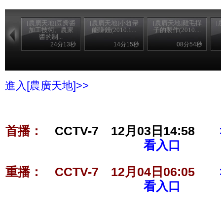
[農廣天地]豆瓣醬
[農廣天地]小笤帚
[農廣天地]雞毛撣
加工技術、農家
能賺錢(2010.1...
子的製作(2010....
醬的制...
24分13秒
14分15秒
08分54秒
進入[農廣天地]>>
首播：
CCTV-7 12月03日14:58
看入口
重播：
CCTV-7 12月04日06:05
看入口