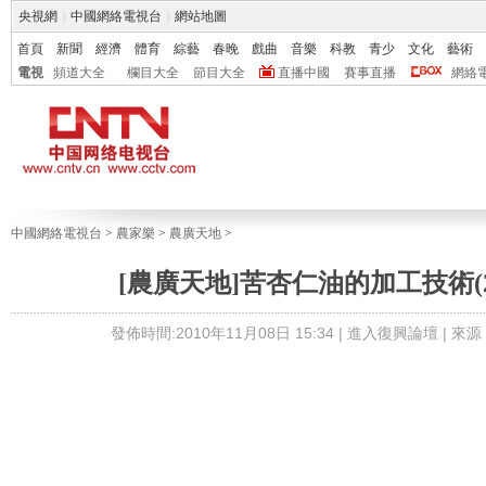
央視網
|
中國網絡電視台
|
網站地圖
首頁
新聞
經濟
體育
綜藝
春晚
戲曲
音樂
科教
青少
文化
藝術
電視
頻道大全
欄目大全
節目大全
直播中國
賽事直播
網絡
中國網絡電視台
>
農家樂
>
農廣天地
>
[農廣天地]苦杏仁油的加工技術(2010
發佈時間:2010年11月08日 15:34 |
進入復興論壇
| 來源